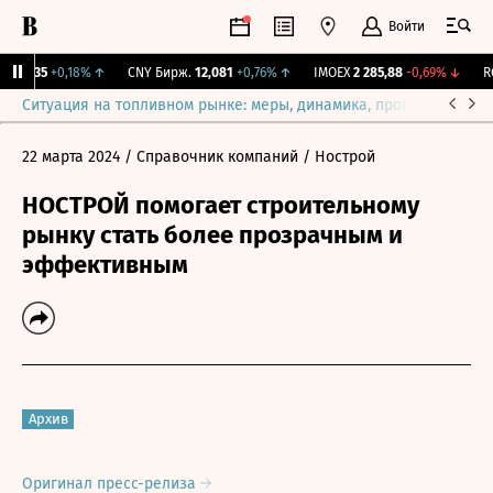
Войти
115,35
+0,18%
↑
CNY Бирж.
12,081
+0,76%
↑
IMOEX
2 285,88
-0,69%
↓
RGB
Ситуация на топливном рынке: меры, динамика, прогнозы
Выб
22 марта 2024
/ Справочник компаний
/ Нострой
НОСТРОЙ помогает строительному
рынку стать более прозрачным и
эффективным
Архив
Оригинал пресс-релиза