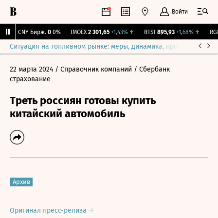
Войти
↓
CNY Бирж.
0
0%
IMOEX
2 301,65
+1,43%
↑
RTSI
895,93
+1,68%
↑
RGBI
Ситуация на топливном рынке: меры, динамика, прогнозы
Выб
22 марта 2024
/ Справочник компаний
/ Сбербанк
страхование
Треть россиян готовы купить
китайский автомобиль
Архив
Оригинал пресс-релиза