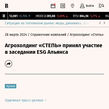
Войти
Бирж.
12,081
+0,76%
↑
IMOEX
2 285,88
-0,69%
↓
RTSI
884,56
-1,27%
↓
RGB
Ситуация на топливном рынке: меры, динамика, прогнозы
Выб
28 марта 2024
/ Справочник компаний
/ Агрохолдинг «Степь»
Агрохолдинг «СТЕПЬ» принял участие
в заседании ESG Альянса
Архив
Оригинал пресс-релиза