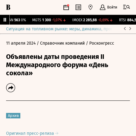
Войти
AVAN
563
0%
MGTS
1 300
-1,07%
↓
IMOEX
2 285,88
-0,69%
↓
RTSI
884,56
Ситуация на топливном рынке: меры, динамика, прогнозы
Выб
11 апреля 2024
/ Справочник компаний
/ Росконгресс
Объявлены даты проведения II
Международного форума «День
сокола»
Архив
Оригинал пресс-релиза