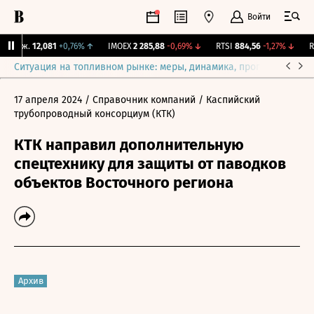
Войти
Бирж.
12,081
+0,76%
↑
IMOEX
2 285,88
-0,69%
↓
RTSI
884,56
-1,27%
↓
RG
Ситуация на топливном рынке: меры, динамика, прогнозы
Выб
17 апреля 2024
/ Справочник компаний
/ Каспийский
трубопроводный консорциум (КТК)
КТК направил дополнительную
спецтехнику для защиты от паводков
объектов Восточного региона
Архив