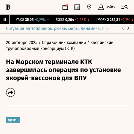
Войти
1%
↑
YAKG
35,05
+0,29%
↑
RGSS
0,204
-0,58%
↓
IMOEX
2 281,31
-0,2%
↓
Ситуация на топливном рынке: меры, динамика, прогнозы
Выб
20 октября 2025
/ Справочник компаний
/ Каспийский
трубопроводный консорциум (КТК)
На Морском терминале КТК
завершилась операция по установке
якорей-кессонов для ВПУ
Архив