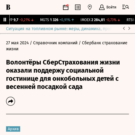
Войти
BISVP
9,7
-0,21%
↓
MGTS
1 326
+0,91%
↑
IMOEX
2 284,81
-0,73%
↓
RTSI
8
Ситуация на топливном рынке: меры, динамика, прогнозы
Выб
27 мая 2024
/ Справочник компаний
/ Сбербанк страхование
жизни
Волонтёры СберСтрахования жизни
оказали поддержу социальной
гостинице для онкобольных детей с
весенней посадкой сада
Архив