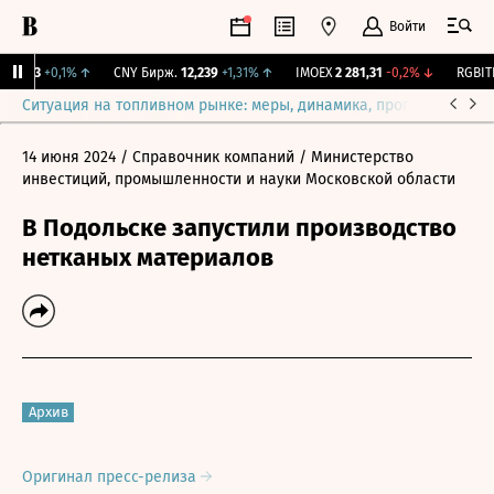
Войти
115,3
+0,1%
↑
CNY Бирж.
12,239
+1,31%
↑
IMOEX
2 281,31
-0,2%
↓
RGBITR
Ситуация на топливном рынке: меры, динамика, прогнозы
Выб
14 июня 2024
/ Справочник компаний
/ Министерство
инвестиций, промышленности и науки Московской области
В Подольске запустили производство
нетканых материалов
Архив
Оригинал пресс-релиза