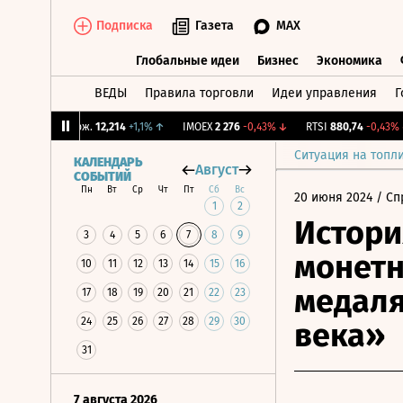
Подписка
Газета
MAX
Глобальные идеи
Бизнес
Экономика
ВЕДЫ
Правила торговли
Идеи управления
Г
Глобальные идеи
Бизнес
Экономик
↓
CNY Бирж.
12,214
+1,1%
↑
IMOEX
2 276
-0,43%
↓
RTSI
880,74
-0,43%
↓
Ситуация на топл
КАЛЕНДАРЬ
Август
СОБЫТИЙ
Пн
Вт
Ср
Чт
Пт
Сб
Вс
20 июня 2024
/ Сп
1
2
Истори
3
4
5
6
7
8
9
монетн
10
11
12
13
14
15
16
медаля
17
18
19
20
21
22
23
24
25
26
27
28
29
30
века»
31
7 августа 2026