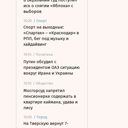
В Верховный суд поступил
иск о снятии «Яблока» с
выборов
10:20
/
Спорт
Спорт на выходные:
«Спартак» – «Краснодар» в
РПЛ, бег под музыку и
хайдайвинг
10:16
/ Политика
Путин обсудил с
президентом ОАЭ ситуацию
вокруг Ирана и Украины
10:10
/ Общество
Мосгорсуд запретил
пенсионерке содержать в
квартире каймана, удава и
лису
10:05
/
Город
На Тверскую вернут 7-