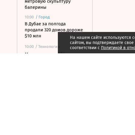
метровую скульптуру
балерины
10:00
/
Город
В Дубае за полгода
продали 320 домов дороже
$10 млн
На нашем сайте используются c
сайтом, вы подтверждаете свое
10:00
/ Технологии
соответствии с
Политикой в отн
Mах открывает API для
сторонних разработчиков
09:54
/
Город
Алмазные колесницы и
«дачные мужья»: куда
пойти в выходные 8–9
августа
09:49
/ Политика
Армия России установила
контроль над селом
Анискино в Харьковской
области