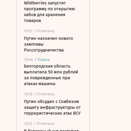
Wildberries запустит
программу по открытию
хабов для хранения
товаров
10:52
/ Политика
Путин назначил нового
замглавы
Россотрудничества
10:48
/
Страна
Белгородская область
выплатила 50 млн рублей
за поврежденные при
атаках машины
10:36
/ Политика
Путин обсудил с Совбезом
защиту инфраструктуры от
террористических атак ВСУ
10:22
/ Политика