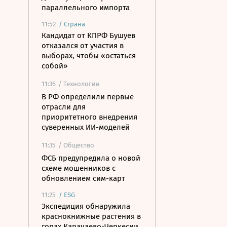
параллельного импорта
11:52
/
Страна
Кандидат от КПРФ Бушуев
отказался от участия в
выборах, чтобы «остаться
собой»
11:36
/ Технологии
В РФ определили первые
отрасли для
приоритетного внедрения
суверенных ИИ-моделей
11:35
/ Общество
ФСБ предупредила о новой
схеме мошенников с
обновлением сим-карт
11:25
/
ESG
Экспедиция обнаружила
краснокнижные растения в
горах Карачаево-Черкесии