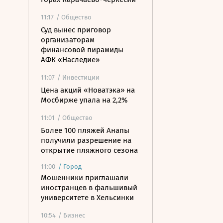
11:17
/ Общество
Суд вынес приговор
организаторам
финансовой пирамиды
АФК «Наследие»
11:07
/ Инвестиции
Цена акций «Новатэка» на
Мосбирже упала на 2,2%
11:01
/ Общество
Более 100 пляжей Анапы
получили разрешение на
открытие пляжного сезона
11:00
/
Город
Мошенники приглашали
иностранцев в фальшивый
университете в Хельсинки
10:54
/ Бизнес