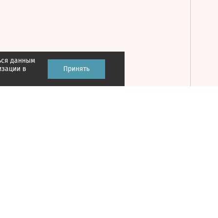
ься данным
Принять
изации в