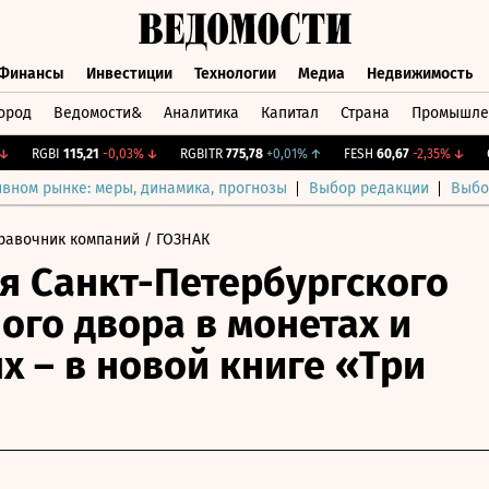
Финансы
Инвестиции
Технологии
Медиа
Недвижимость
ород
Ведомости&
Аналитика
Капитал
Страна
Промышле
а
Финансы
Инвестиции
Технологии
Медиа
Недвижимос
RGBI
115,21
-0,03%
↓
RGBITR
775,78
+0,01%
↑
FESH
60,67
-2,35%
↓
CNY
ивном рынке: меры, динамика, прогнозы
Выбор редакции
Выбо
равочник компаний
/ ГОЗНАК
я Санкт-Петербургского
ого двора в монетах и
х – в новой книге «Три