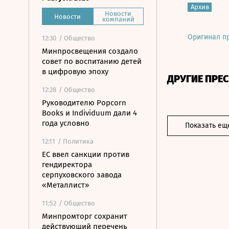
Архив
Новости
Новости
компаний
Оригинал п
12:30
/ Общество
Минпросвещения создало
совет по воспитанию детей
в цифровую эпоху
ДРУГИЕ ПРЕ
12:28
/ Общество
Руководителю Popcorn
Books и Individuum дали 4
года условно
Показать ещ
12:11
/ Политика
ЕС ввел санкции против
гендиректора
серпуховского завода
«Металлист»
11:52
/ Общество
Минпромторг сохранит
действующий перечень