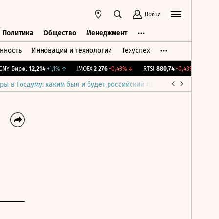
Войти
Политика
Общество
Менеджмент
нность
Инновации и технологии
Техуспех
ть
Политика
Общество
Менеджмент
 Бирж.
12,214
+1,1%
↑
IMOEX
2 276
-0,43%
↓
RTSI
880,74
-0,43%
↓
RGBI
1
ры в Госдуму: каким был и будет российский парламент
Война н