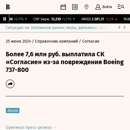
Войти
115,38
+0,17%
↑
CNY Бирж.
12,239
+1,31%
↑
IMOEX
2 281,31
-0,2%
↓
RGBI
Ситуация на топливном рынке: меры, динамика, прогнозы
Выб
25 июня 2024
/ Справочник компаний
/ Согласие
Более 7,6 млн руб. выплатила СК
«Согласие» из-за повреждения Boeing
737-800
Архив
Оригинал пресс-релиза