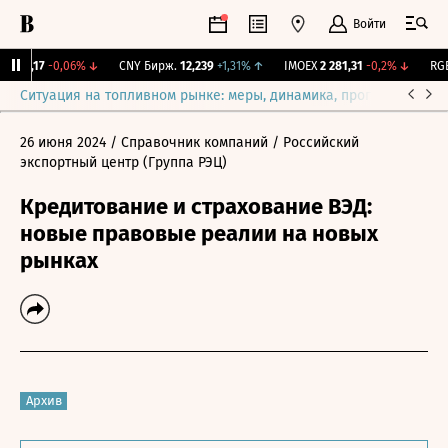
Войти
115,17
-0,06%
↓
CNY Бирж.
12,239
+1,31%
↑
IMOEX
2 281,31
-0,2%
↓
RGBI
Ситуация на топливном рынке: меры, динамика, прогнозы
Выб
26 июня 2024
/ Справочник компаний
/ Российский
экспортный центр (Группа РЭЦ)
Кредитование и страхование ВЭД:
новые правовые реалии на новых
рынках
Архив