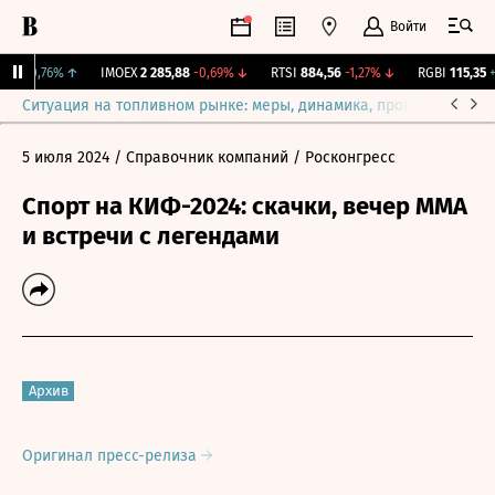
Войти
81
+0,76%
↑
IMOEX
2 285,88
-0,69%
↓
RTSI
884,56
-1,27%
↓
RGBI
115,35
+0
Ситуация на топливном рынке: меры, динамика, прогнозы
Выб
5 июля 2024
/ Справочник компаний
/ Росконгресс
Спорт на КИФ-2024: скачки, вечер ММА
и встречи с легендами
Архив
Оригинал пресс-релиза