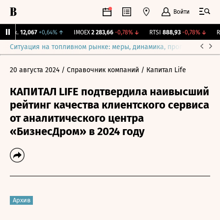
Войти
Бирж.
12,067
+0,64%
↑
IMOEX
2 283,66
-0,78%
↓
RTSI
888,93
-0,78%
↓
RG
Ситуация на топливном рынке: меры, динамика, прогнозы
Выб
20 августа 2024
/ Справочник компаний
/ Капитал Life
КАПИТАЛ LIFE подтвердила наивысший
рейтинг качества клиентского сервиса
от аналитического центра
«БизнесДром» в 2024 году
Архив