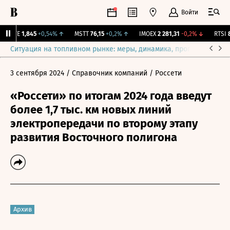
Войти
LIFE
1,845
+0,54%
↑
MSTT
76,15
+0,2%
↑
IMOEX
2 281,31
-0,2%
↓
RTSI
87
Ситуация на топливном рынке: меры, динамика, прогнозы
Выб
3 сентября 2024
/ Справочник компаний
/ Россети
«Россети» по итогам 2024 года введут
более 1,7 тыс. км новых линий
электропередачи по второму этапу
развития Восточного полигона
Архив