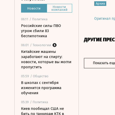
Архив
Новости
Новости
компаний
Оригинал п
06:11
/ Политика
Российские силы ПВО
утром сбили 83
беспилотника
ДРУГИЕ ПРЕ
06:01
/ Технологии
Китайские машины
заработают на спирту:
новости, которые вы могли
Показать ещ
пропустить
05:59
/ Общество
В школах с сентября
изменится программа
обучения
05:39
/ Политика
Киев пообещал США не
бить по танкерам КТК в