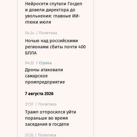
Нейросети спутали Госдеп
и довели директора до
увольнения: главные ИИ-
глюки июля
04:24
/ Политика
Ночью над российскими
регионами сбиты почти 400
БПЛА
04:22
/
Страна
Дроны атаковали
самарское
промпредприятие
7 августа 2026
21:57
/ Политика
Трамп отпросился уйти
пораньше во время
заседания в госдепе
21:32
/ Политика