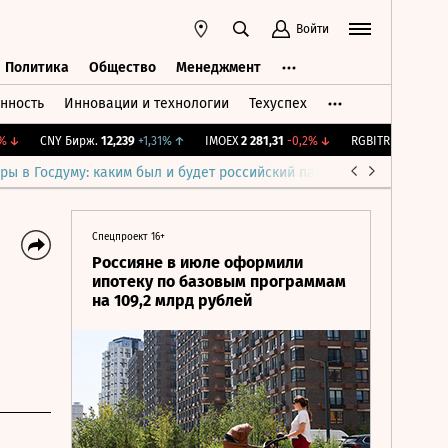
Войти
Политика
Общество
Менеджмент
нность
Инновации и технологии
Техуспех
ть
Политика
Общество
Менеджмент
CNY Бирж.
12,239
+1,31%
↑
IMOEX
2 281,31
-0,2%
↓
RGBITR
775,48
-0,03
ры в Госдуму: каким был и будет российский парламент
Война н
Спецпроект 16+
Россияне в июле оформили
ипотеку по базовым программам
на 109,2 млрд рублей