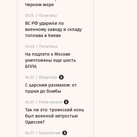
Черном море
05:15
/ Политика
ВС РФ ударили по
военному заводу и складу
топлива в Киеве
04:48
/ Политика
На подлете к Москве
уничтожены еще шесть
БПЛА
04:32
/ Общество
С царским размахом: от
пушки до бомбы
04:31
/ Стиль жизни
Так ли это: троянский конь
был военной хитростью
Одиссея?
04:31
/ Технологии