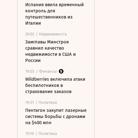
Испания ввела временный
контроль для
путешественников из
Италии
20:02
/ Недвижимость
Замглавы Минстроя
сравнил качество
недвижимости в США и
России
19:55
/ Финансы
Wildberries включила атаки
беспилотников в
страхование заказов
19:31
/ Политика
Пентагон закупит лазерные
системы борьбы с дронами
на $400 млн
19:19
/ Политика