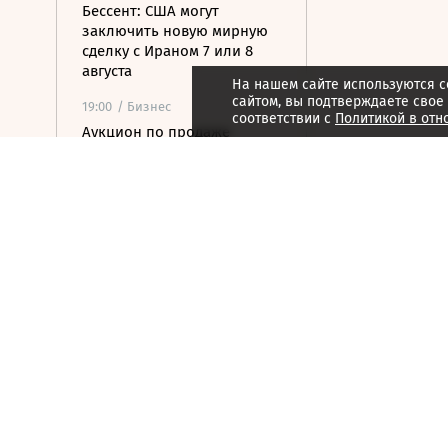
Бессент: США могут
заключить новую мирную
сделку с Ираном 7 или 8
августа
На нашем сайте используются c
сайтом, вы подтверждаете свое
19:00
/ Бизнес
соответствии с
Политикой в отн
Аукцион по продаже
Рижского вокзала вновь не
состоялся
18:44
/ Политика
В Раде призвали Федорова
отправиться служить в ВСУ
18:27
/ Общество
Ахмат Кадыров получил
звание Героя Чеченской
Республики
18:16
/ Политика
Хуситы атаковали военную
базу просаудовских сил в