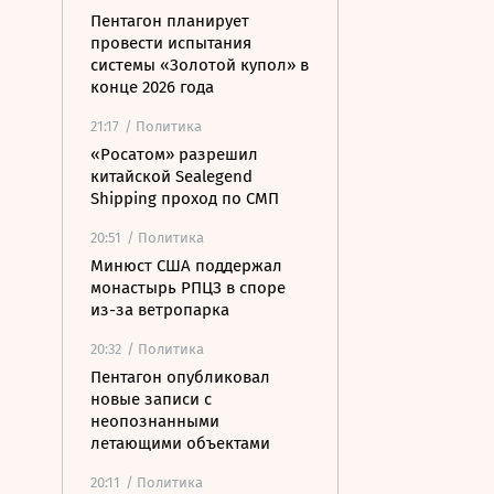
Пентагон планирует
провести испытания
системы «Золотой купол» в
конце 2026 года
21:17
/ Политика
«Росатом» разрешил
китайской Sealegend
Shipping проход по СМП
20:51
/ Политика
Минюст США поддержал
монастырь РПЦЗ в споре
из-за ветропарка
20:32
/ Политика
Пентагон опубликовал
новые записи с
неопознанными
летающими объектами
20:11
/ Политика