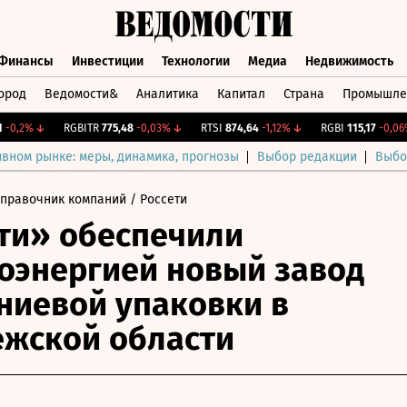
Финансы
Инвестиции
Технологии
Медиа
Недвижимость
ород
Ведомости&
Аналитика
Капитал
Страна
Промышле
а
Финансы
Инвестиции
Технологии
Медиа
Недвижимос
,2%
↓
RGBITR
775,48
-0,03%
↓
RTSI
874,64
-1,12%
↓
RGBI
115,17
-0,06%
↓
ивном рынке: меры, динамика, прогнозы
Выбор редакции
Выбо
Справочник компаний
/ Россети
ти» обеспечили
оэнергией новый завод
иевой упаковки в
жской области