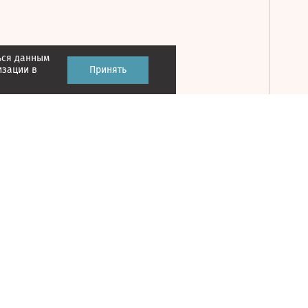
ься данным
Принять
изации в