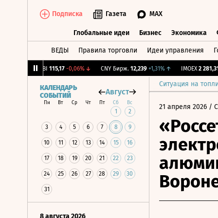
Подписка
Газета
MAX
Глобальные идеи
Бизнес
Экономика
ВЕДЫ
Правила торговли
Идеи управления
Г
Глобальные идеи
Бизнес
Экономик
,12%
↓
RGBI
115,17
-0,06%
↓
CNY Бирж.
12,239
+1,31%
↑
IMOEX
2 281,31
-0
Ситуация на топл
КАЛЕНДАРЬ
Август
СОБЫТИЙ
Пн
Вт
Ср
Чт
Пт
Сб
Вс
21 апреля 2026
/ 
1
2
«Россе
3
4
5
6
7
8
9
электр
10
11
12
13
14
15
16
алюмин
17
18
19
20
21
22
23
24
25
26
27
28
29
30
Вороне
31
8 августа 2026