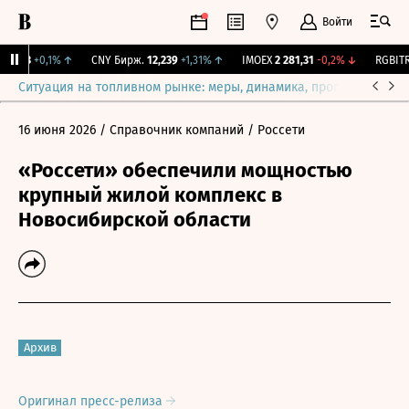
Войти
115,3
+0,1%
↑
CNY Бирж.
12,239
+1,31%
↑
IMOEX
2 281,31
-0,2%
↓
RGBITR
7
Ситуация на топливном рынке: меры, динамика, прогнозы
Выб
16 июня 2026
/ Справочник компаний
/ Россети
«Россети» обеспечили мощностью
крупный жилой комплекс в
Новосибирской области
Архив
Оригинал пресс-релиза