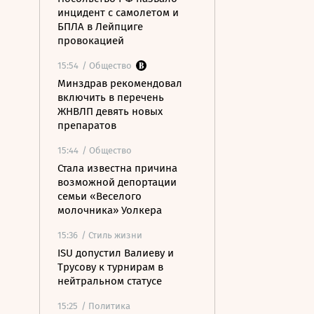
инцидент с самолетом и
БПЛА в Лейпциге
провокацией
15:54
/ Общество
Минздрав рекомендовал
включить в перечень
ЖНВЛП девять новых
препаратов
15:44
/ Общество
Стала известна причина
возможной депортации
семьи «Веселого
молочника» Уолкера
15:36
/ Стиль жизни
ISU допустил Валиеву и
Трусову к турнирам в
нейтральном статусе
15:25
/ Политика