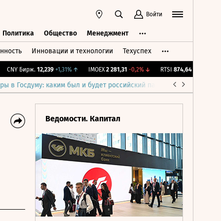
Войти
Политика
Общество
Менеджмент
нность
Инновации и технологии
Техуспех
ть
Политика
Общество
Менеджмент
NY Бирж.
12,239
+1,31%
↑
IMOEX
2 281,31
-0,2%
↓
RTSI
874,64
-1,12%
↓
R
ры в Госдуму: каким был и будет российский парламент
Война н
Ведомости. Капитал