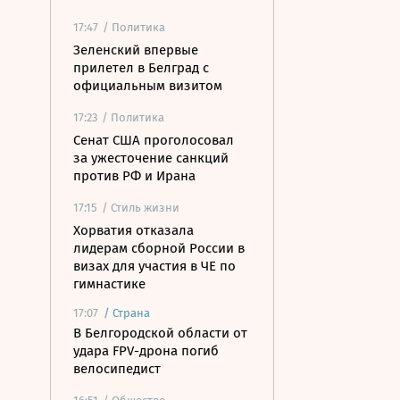
17:47
/ Политика
Зеленский впервые
прилетел в Белград с
официальным визитом
17:23
/ Политика
Сенат США проголосовал
за ужесточение санкций
против РФ и Ирана
17:15
/ Стиль жизни
Хорватия отказала
лидерам сборной России в
визах для участия в ЧЕ по
гимнастике
17:07
/
Страна
В Белгородской области от
удара FPV-дрона погиб
велосипедист