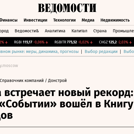
Финансы
Инвестиции
Технологии
Медиа
Недвижимость
ород
Ведомости&
Аналитика
Капитал
Страна
Промышле
а
Финансы
Инвестиции
Технологии
Медиа
Недвижимос
↓
RGBI
115,17
-0,06%
↓
RGBITR
775,52
-0,02%
↓
CHGZ
125,2
-2,03%
↓
C
ивном рынке: меры, динамика, прогнозы
Выбор редакции
Выбо
oy.moscow
Справочник компаний
/ Донстрой
 встречает новый рекорд:
 «Событии» вошёл в Книгу
дов