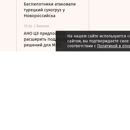
Беспилотники атаковали
турецкий сухогруз у
Новороссийска
15:24
/ Бизнес
АНО ЦЭ предложила
На нашем сайте используются c
расширить поддержку ИИ-
сайтом, вы подтверждаете свое
решений для МСП
соответствии с
Политикой в отн
15:15
/ Инвестиции
Чистая прибыль Ozon по
РСБУ за первое полугодие
составила 15 млрд рублей
15:14
/
Спорт
Все на одного: зачем в
мужском теннисе готовят
реформу парного разряда
15:08
/ Финансы
ЦБ повысил курс доллара
на выходные