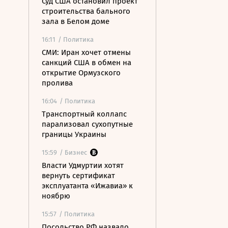
Суд США остановил проект
строительства бального
зала в Белом доме
16:11
/ Политика
СМИ: Иран хочет отмены
санкций США в обмен на
открытие Ормузского
пролива
16:04
/ Политика
Транспортный коллапс
парализовал сухопутные
границы Украины
15:59
/ Бизнес
Власти Удмуртии хотят
вернуть сертификат
эксплуатанта «Ижавиа» к
ноябрю
15:57
/ Политика
Посольство РФ назвало