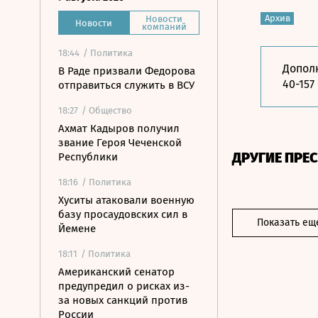
Архив
Новости
Новости
компаний
18:44
/ Политика
Дополн
В Раде призвали Федорова
40-157
отправиться служить в ВСУ
18:27
/ Общество
Ахмат Кадыров получил
звание Героя Чеченской
ДРУГИЕ ПРЕ
Республики
18:16
/ Политика
Хуситы атаковали военную
базу просаудовских сил в
Показать ещ
Йемене
18:11
/ Политика
Американский сенатор
предупредил о рисках из-
за новых санкций против
России