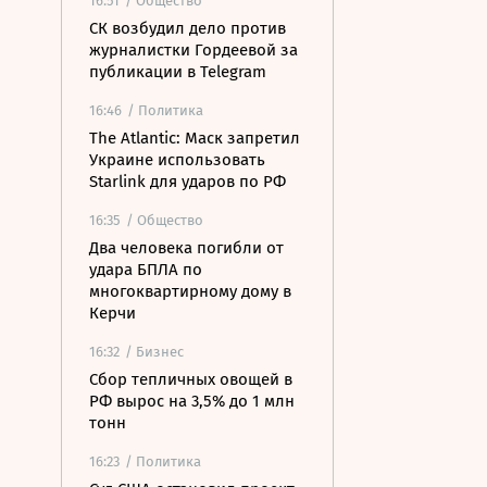
16:51
/ Общество
СК возбудил дело против
журналистки Гордеевой за
публикации в Telegram
16:46
/ Политика
The Atlantic: Маск запретил
Украине использовать
Starlink для ударов по РФ
16:35
/ Общество
Два человека погибли от
удара БПЛА по
многоквартирному дому в
Керчи
16:32
/ Бизнес
Сбор тепличных овощей в
РФ вырос на 3,5% до 1 млн
тонн
16:23
/ Политика