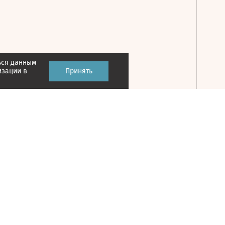
ься данным
Принять
изации в