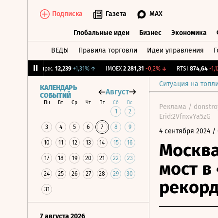
Подписка
Газета
MAX
Глобальные идеи
Бизнес
Экономика
ВЕДЫ
Правила торговли
Идеи управления
Г
Глобальные идеи
Бизнес
Экономик
↓
CNY Бирж.
12,239
+1,31%
↑
IMOEX
2 281,31
-0,2%
↓
RTSI
874,64
-1,12%
Ситуация на топл
КАЛЕНДАРЬ
Август
СОБЫТИЙ
Пн
Вт
Ср
Чт
Пт
Сб
Вс
Реклама / donstr
1
2
Erid:2VfnxvYa5zG
3
4
5
6
7
8
9
4 сентября 2024
/ 
10
11
12
13
14
15
16
Москва
17
18
19
20
21
22
23
мост в
24
25
26
27
28
29
30
рекор
31
7 августа 2026