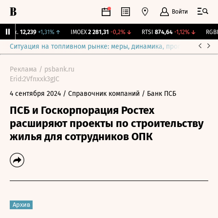
Войти
Бирж.
12,239
+1,31%
↑
IMOEX
2 281,31
-0,2%
↓
RTSI
874,64
-1,12%
↓
RGBI
1
Ситуация на топливном рынке: меры, динамика, прогнозы
Выб
Реклама / psbank.ru
Erid:2Vfnxxk3gJC
4 сентября 2024
/ Справочник компаний
/ Банк ПСБ
ПСБ и Госкорпорация Ростех
расширяют проекты по строительству
жилья для сотрудников ОПК
Архив