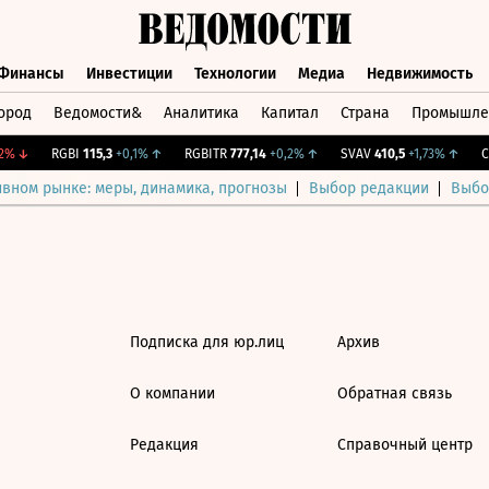
Финансы
Инвестиции
Технологии
Медиа
Недвижимость
ород
Ведомости&
Аналитика
Капитал
Страна
Промышле
а
Финансы
Инвестиции
Технологии
Медиа
Недвижимос
%
↓
RGBI
115,3
+0,1%
↑
RGBITR
777,14
+0,2%
↑
SVAV
410,5
+1,73%
↑
CN
ивном рынке: меры, динамика, прогнозы
Выбор редакции
Выбо
Подписка для юр.лиц
Архив
О компании
Обратная связь
Редакция
Справочный центр