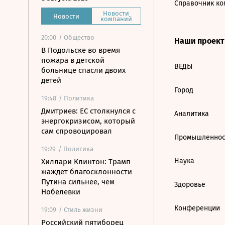
Справочник ко
Новости
Новости
компаний
20:00
/ Общество
Наши проек
В Подольске во время
пожара в детской
ВЕДЫ
больнице спасли двоих
детей
Город
19:48
/ Политика
Дмитриев: ЕС столкнулся с
Аналитика
энергокризисом, который
сам спровоцировал
Промышленнос
19:29
/ Политика
Наука
Хиллари Клинтон: Трамп
жаждет благосклонности
Путина сильнее, чем
Здоровье
Нобелевки
Конференции
19:09
/ Стиль жизни
Российский пятиборец