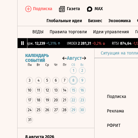
Подписка
Газета
MAX
Глобальные идеи
Бизнес
Экономика
ВЕДЫ
Правила торговли
Идеи управления
Г
Глобальные идеи
Бизнес
Экономик
3%
↑
CNY Бирж.
12,239
+1,31%
↑
IMOEX
2 281,31
-0,2%
↓
RTSI
874,64
-1,12
Ситуация на топл
КАЛЕНДАРЬ
Август
СОБЫТИЙ
Пн
Вт
Ср
Чт
Пт
Сб
Вс
1
2
3
4
5
6
7
8
9
10
11
12
13
14
15
16
Подписка
17
18
19
20
21
22
23
24
25
26
27
28
29
30
Реклама
31
РФРИТ
8 августа 2026