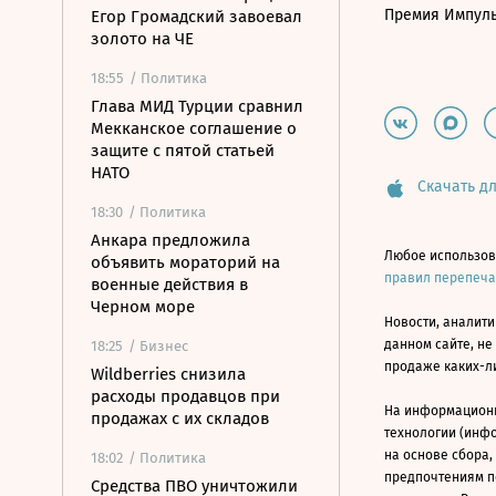
Премия Импул
Егор Громадский завоевал
золото на ЧЕ
18:55
/ Политика
Глава МИД Турции сравнил
Мекканское соглашение о
защите с пятой статьей
НАТО
Скачать дл
18:30
/ Политика
Анкара предложила
Любое использов
объявить мораторий на
правил перепеч
военные действия в
Черном море
Новости, аналити
данном сайте, не
18:25
/ Бизнес
продаже каких-л
Wildberries снизила
расходы продавцов при
На информацион
продажах с их складов
технологии (инф
на основе сбора,
18:02
/ Политика
предпочтениям п
Средства ПВО уничтожили