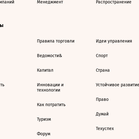
мпаний
Менеджмент
Распространение
ты
Правила торговли
Идеи управления
Ведомости&
Спорт
Капитал
Страна
ть
Инновации и
Устойчивое развити
технологии
Право
Как потратить
Думай
Туризм
Техуспех
Форум