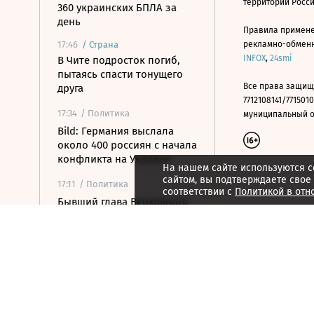
территории Росс
360 украинских БПЛА за
день
Правила примене
17:46
/
Страна
рекламно-обменно
INFOX
,
24smi
В Чите подросток погиб,
пытаясь спасти тонущего
Все права защищ
друга
7712108141/7715010
17:34
/ Политика
муниципальный окр
Bild: Германия выслала
около 400 россиян с начала
конфликта на Украине
На нашем сайте используются c
сайтом, вы подтверждаете свое
17:11
/ Политика
соответствии с
Политикой в отн
Бывший глава Верховного
суда Венгрии принял
предложение стать
президентом страны
17:01
/ Политика
Состояние бывшего
президента США Джо