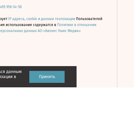
 495 956-34-58
ьзует
IP адреса, cookie и данные геолокации
Пользователей
овия использования содержатся в
Политике в отношении
персональных данных АО «Бизнес Ньюс Медиа»
ься данным
Принять
изации в