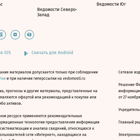
ьс
Ведомости Юг
Ведомости Северо-
Запад
я iOS
Скачать для Android
ание материалов допускается только при соблюдении
Сетевое изд
атки
и при наличии гиперссылки на vedomosti.ru
Решение Фе
ка, прогнозы и другие материалы, представленные на
информацио
 являются офертой или рекомендацией к покупке или
от 27 ноября
ибо активов.
Учредитель
ном ресурсе применяются рекомендательные
ормационные технологии предоставления информации
Главный ре
 систематизации и анализа сведений, относящихся к
ользователей сети «Интернет», находящихся на
Электронна