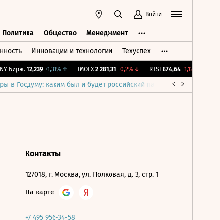
Войти
Политика
Общество
Менеджмент
нность
Инновации и технологии
Техуспех
ть
Политика
Общество
Менеджмент
Y Бирж.
12,239
+1,31%
↑
IMOEX
2 281,31
-0,2%
↓
RTSI
874,64
-1,12%
↓
RGB
ры в Госдуму: каким был и будет российский парламент
Война н
Контакты
127018, г. Москва, ул. Полковая, д. 3, стр. 1
На карте
+7 495 956-34-58