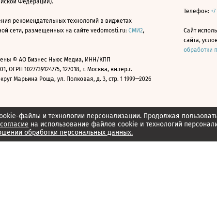
ийской Федерации).
Телефон:
+7
ния рекомендательных технологий в виджетах
й сети, размещенных на сайте vedomosti.ru:
СМИ2
,
Сайт испол
сайта, усл
обработки 
ены © АО Бизнес Ньюс Медиа, ИНН/КПП
01, ОГРН 1027739124775, 127018, г. Москва, вн.тер.г.
уг Марьина Роща, ул. Полковая, д. 3, стр. 1 1999—2026
ookie-файлы и технологии персонализации. Продолжая пользоват
согласие
на использование файлов cookie и технологий персонал
ошении обработки персональных данных.