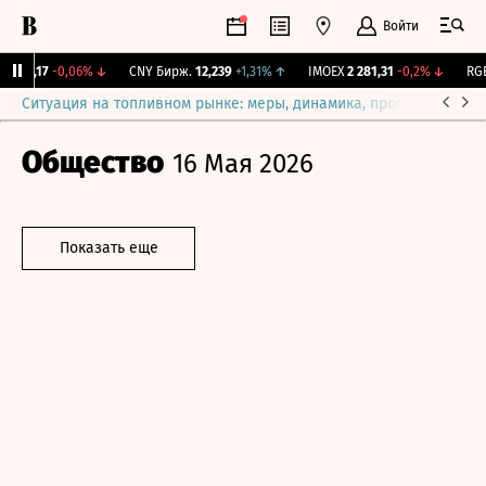
Войти
115,17
-0,06%
↓
CNY Бирж.
12,239
+1,31%
↑
IMOEX
2 281,31
-0,2%
↓
RGBI
Ситуация на топливном рынке: меры, динамика, прогнозы
Выб
Общество
16 Мая 2026
Показать еще