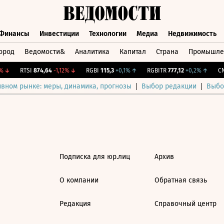
Финансы
Инвестиции
Технологии
Медиа
Недвижимость
ород
Ведомости&
Аналитика
Капитал
Страна
Промышле
а
Финансы
Инвестиции
Технологии
Медиа
Недвижимос
↓
RTSI
874,64
-1,12%
↓
RGBI
115,3
+0,1%
↑
RGBITR
777,12
+0,2%
↑
CNY
ивном рынке: меры, динамика, прогнозы
Выбор редакции
Выбо
Подписка для юр.лиц
Архив
О компании
Обратная связь
Редакция
Справочный центр