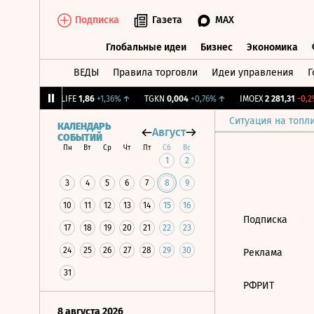
Подписка
Газета
MAX
Глобальные идеи
Бизнес
Экономика
ВЕДЫ
Правила торговли
Идеи управления
Г
Глобальные идеи
Бизнес
Экономик
39
+1,31%
↑
LIFE
1,86
+1,36%
↑
TGKN
0,004
+0,76%
↑
IMOEX
2 281,31
-0,2%
Ситуация на топл
КАЛЕНДАРЬ
Август
СОБЫТИЙ
Пн
Вт
Ср
Чт
Пт
Сб
Вс
1
2
3
4
5
6
7
8
9
10
11
12
13
14
15
16
Подписка
17
18
19
20
21
22
23
24
25
26
27
28
29
30
Реклама
31
РФРИТ
8 августа 2026