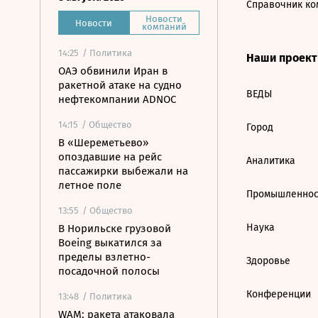
Справочник ко
Новости
Новости
компаний
14:25
/ Политика
Наши проек
ОАЭ обвинили Иран в
ракетной атаке на судно
ВЕДЫ
нефтекомпании ADNOC
14:15
/ Общество
Город
В «Шереметьево»
опоздавшие на рейс
Аналитика
пассажирки выбежали на
летное поле
Промышленнос
13:55
/ Общество
Наука
В Норильске грузовой
Boeing выкатился за
пределы взлетно-
Здоровье
посадочной полосы
Конференции
13:48
/ Политика
WAM: ракета атаковала