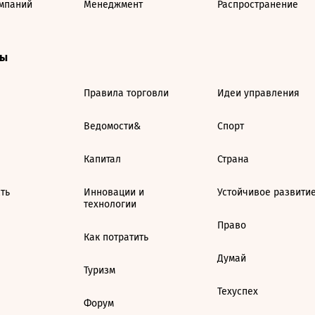
мпаний
Менеджмент
Распространение
ты
Правила торговли
Идеи управления
Ведомости&
Спорт
Капитал
Страна
ть
Инновации и
Устойчивое развити
технологии
Право
Как потратить
Думай
Туризм
Техуспех
Форум