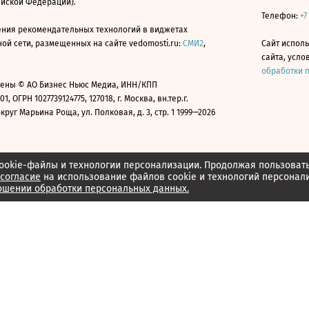
ийской Федерации).
Телефон:
+7
ния рекомендательных технологий в виджетах
й сети, размещенных на сайте vedomosti.ru:
СМИ2
,
Сайт испол
сайта, усл
обработки 
ены © АО Бизнес Ньюс Медиа, ИНН/КПП
01, ОГРН 1027739124775, 127018, г. Москва, вн.тер.г.
уг Марьина Роща, ул. Полковая, д. 3, стр. 1 1999—2026
ookie-файлы и технологии персонализации. Продолжая пользоват
согласие
на использование файлов cookie и технологий персонал
ошении обработки персональных данных.