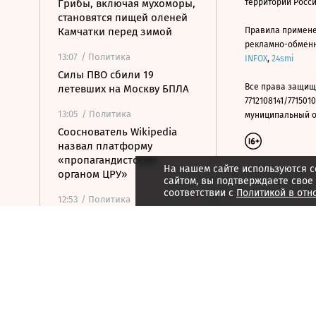
Грибы, включая мухоморы,
территории Росс
становятся пищей оленей
Камчатки перед зимой
Правила примене
рекламно-обменно
13:07
/ Политика
INFOX
,
24smi
Силы ПВО сбили 19
Все права защищ
летевших на Москву БПЛА
7712108141/7715010
13:05
/ Политика
муниципальный окр
Сооснователь Wikipedia
назвал платформу
«пропагандистским
На нашем сайте используются c
органом ЦРУ»
сайтом, вы подтверждаете свое
соответствии с
Политикой в отн
12:53
/ Политика
Партия «Тиса» выдвинула
экс-главу Верховного суда в
президенты Венгрии
12:29
/
Страна
ВСУ атаковали грузовик в
Белгородской области,
пострадали три человека