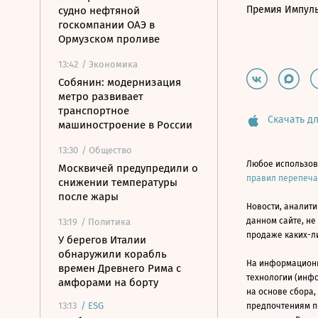
Премия Импул
судно нефтяной
госкомпании ОАЭ в
Ормузском проливе
13:42
/ Экономика
Собянин: модернизация
метро развивает
транспортное
Скачать дл
машиностроение в России
13:30
/ Общество
Любое использов
Москвичей предупредили о
правил перепеч
снижении температуры
после жары
Новости, аналити
данном сайте, не
13:19
/ Политика
продаже каких-л
У берегов Италии
обнаружили корабль
На информацион
времен Древнего Рима с
технологии (инф
амфорами на борту
на основе сбора,
13:13
/
ESG
предпочтениям п