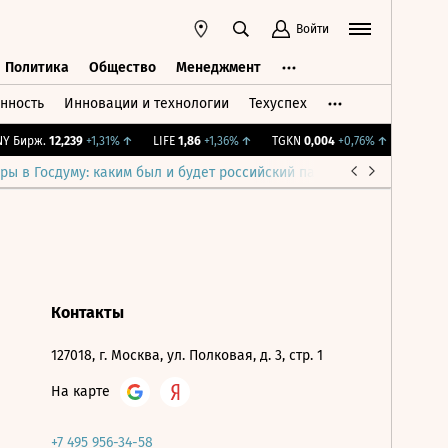
Войти
Политика
Общество
Менеджмент
нность
Инновации и технологии
Техуспех
ть
Политика
Общество
Менеджмент
 Бирж.
12,239
+1,31%
↑
LIFE
1,86
+1,36%
↑
TGKN
0,004
+0,76%
↑
IMOEX
2 
ры в Госдуму: каким был и будет российский парламент
Война н
Контакты
127018, г. Москва, ул. Полковая, д. 3, стр. 1
На карте
+7 495 956-34-58