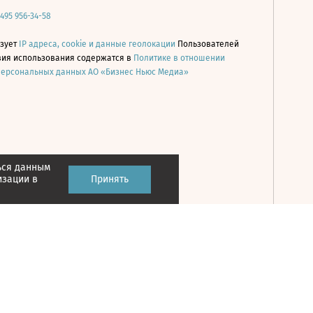
 495 956-34-58
ьзует
IP адреса, cookie и данные геолокации
Пользователей
овия использования содержатся в
Политике в отношении
персональных данных АО «Бизнес Ньюс Медиа»
ься данным
Принять
изации в