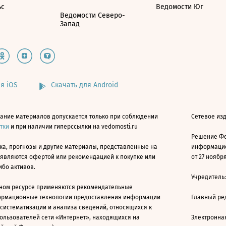
ьс
Ведомости Юг
Ведомости Северо-
Запад
я iOS
Скачать для Android
ание материалов допускается только при соблюдении
Сетевое изд
атки
и при наличии гиперссылки на vedomosti.ru
Решение Фе
ка, прогнозы и другие материалы, представленные на
информацио
 являются офертой или рекомендацией к покупке или
от 27 ноября
ибо активов.
Учредитель
ном ресурсе применяются рекомендательные
ормационные технологии предоставления информации
Главный ре
 систематизации и анализа сведений, относящихся к
ользователей сети «Интернет», находящихся на
Электронна