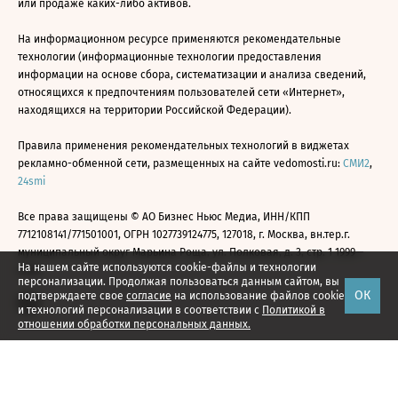
или продаже каких-либо активов.
На информационном ресурсе применяются рекомендательные
технологии (информационные технологии предоставления
информации на основе сбора, систематизации и анализа сведений,
относящихся к предпочтениям пользователей сети «Интернет»,
находящихся на территории Российской Федерации).
Правила применения рекомендательных технологий в виджетах
рекламно-обменной сети, размещенных на сайте vedomosti.ru:
СМИ2
,
24smi
Все права защищены © АО Бизнес Ньюс Медиа, ИНН/КПП
7712108141/771501001, ОГРН 1027739124775, 127018, г. Москва, вн.тер.г.
муниципальный округ Марьина Роща, ул. Полковая, д. 3, стр. 1 1999—
На нашем сайте используются cookie-файлы и технологии
2026
персонализации. Продолжая пользоваться данным сайтом, вы
ОК
подтверждаете свое
согласие
на использование файлов cookie
и технологий персонализации в соответствии с
Политикой в
отношении обработки персональных данных.