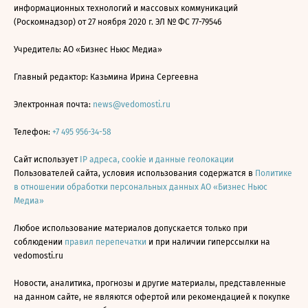
информационных технологий и массовых коммуникаций
(Роскомнадзор) от 27 ноября 2020 г. ЭЛ № ФС 77-79546
Учредитель: АО «Бизнес Ньюс Медиа»
Главный редактор: Казьмина Ирина Сергеевна
Электронная почта:
news@vedomosti.ru
Телефон:
+7 495 956-34-58
Сайт использует
IP адреса, cookie и данные геолокации
Пользователей сайта, условия использования содержатся в
Политике
в отношении обработки персональных данных АО «Бизнес Ньюс
Медиа»
Любое использование материалов допускается только при
соблюдении
правил перепечатки
и при наличии гиперссылки на
vedomosti.ru
Новости, аналитика, прогнозы и другие материалы, представленные
на данном сайте, не являются офертой или рекомендацией к покупке