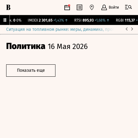
Войти
Бирж.
0
0%
IMOEX
2 301,65
+1,43%
↑
RTSI
895,93
+1,68%
↑
RGBI
115,37
+0
Ситуация на топливном рынке: меры, динамика, прогнозы
Выб
Политика
16 Мая 2026
Показать еще