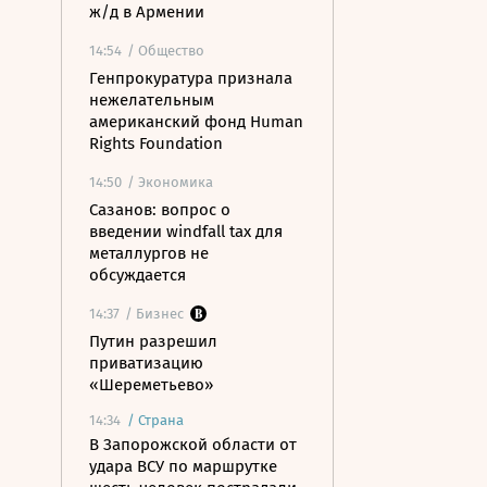
ж/д в Армении
14:54
/ Общество
Генпрокуратура признала
нежелательным
американский фонд Human
Rights Foundation
14:50
/ Экономика
Сазанов: вопрос о
введении windfall tax для
металлургов не
обсуждается
14:37
/ Бизнес
Путин разрешил
приватизацию
«Шереметьево»
14:34
/
Страна
В Запорожской области от
удара ВСУ по маршрутке