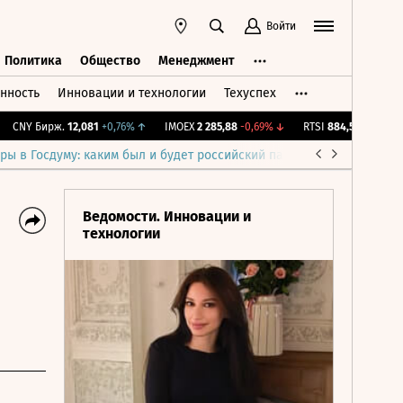
Войти
Политика
Общество
Менеджмент
нность
Инновации и технологии
Техуспех
ть
Политика
Общество
Менеджмент
CNY Бирж.
12,081
+0,76%
↑
IMOEX
2 285,88
-0,69%
↓
RTSI
884,56
-1,27%
↓
ры в Госдуму: каким был и будет российский парламент
Война н
Ведомости. Инновации и
технологии