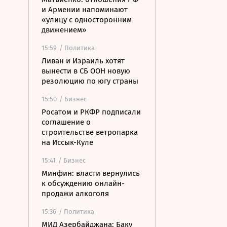
и Армении напоминают
«улицу с односторонним
движением»
15:59
/ Политика
Ливан и Израиль хотят
вынести в СБ ООН новую
резолюцию по югу страны
15:50
/ Бизнес
Росатом и РКФР подписали
соглашение о
строительстве ветропарка
на Иссык-Куле
15:41
/ Бизнес
Минфин: власти вернулись
к обсуждению онлайн-
продажи алкоголя
15:36
/ Политика
МИД Азербайджана: Баку