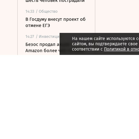
шесть человек пострадали
14:33
/ Общество
В Госдуму внесут проект об
отмене ЕГЭ
14:27
/ Инвестиции
На нашем сайте используются c
сайтом, вы подтверждаете свое
Безос продал акции
соответствии с
Политикой в отн
Amazon более чем на $350
млн
14:19
/
Страна
Шуваев зарегистрировался
кандидатом на выборах
губернатора Белгородской
области
14:19
/ Политика
МИД усомнился в
готовности Армении к
подлинному союзу с
Россией