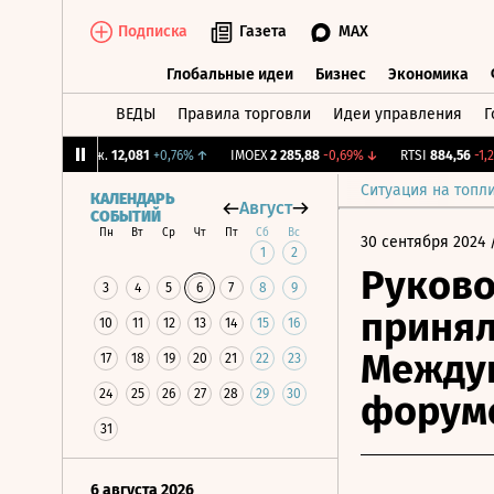
Подписка
Газета
MAX
Глобальные идеи
Бизнес
Экономика
ВЕДЫ
Правила торговли
Идеи управления
Г
Глобальные идеи
Бизнес
Экономик
CNY Бирж.
12,081
+0,76%
↑
IMOEX
2 285,88
-0,69%
↓
RTSI
884,56
-1,27%
Ситуация на топл
КАЛЕНДАРЬ
Август
СОБЫТИЙ
Пн
Вт
Ср
Чт
Пт
Сб
Вс
30 сентября 2024
/
1
2
Руков
3
4
5
6
7
8
9
принял
10
11
12
13
14
15
16
Между
17
18
19
20
21
22
23
24
25
26
27
28
29
30
форум
31
6 августа 2026