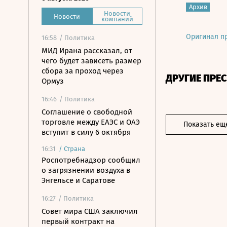
Архив
Новости
Новости
компаний
Оригинал п
16:58
/ Политика
МИД Ирана рассказал, от
чего будет зависеть размер
сбора за проход через
ДРУГИЕ ПРЕ
Ормуз
16:46
/ Политика
Соглашение о свободной
торговле между ЕАЭС и ОАЭ
Показать ещ
вступит в силу 6 октября
16:31
/
Страна
Роспотребнадзор сообщил
о загрязнении воздуха в
Энгельсе и Саратове
16:27
/ Политика
Совет мира США заключил
первый контракт на