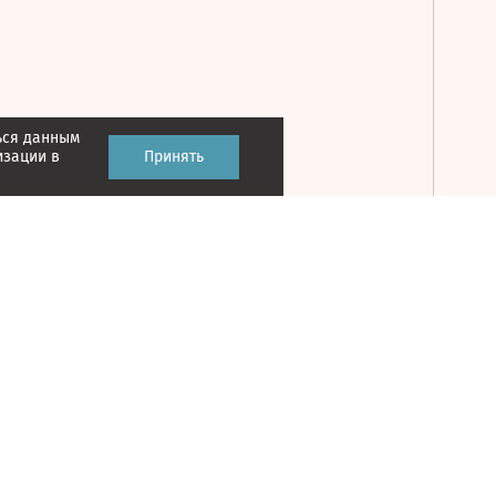
ься данным
Принять
изации в