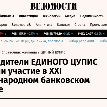
Финансы
Инвестиции
Технологии
Медиа
Недвижимость
ород
Ведомости&
Аналитика
Капитал
Страна
Промышле
а
Финансы
Инвестиции
Технологии
Медиа
Недвижимос
↓
RGBI
115,34
+0,17%
↑
RGBITR
776,39
+0,2%
↑
MGKL
2,407
+2,86%
↑
ивном рынке: меры, динамика, прогнозы
Выбор редакции
Выбо
 Справочник компаний
/ ЕДИНЫЙ ЦУПИС
одители ЕДИНОГО ЦУПИС
и участие в XXI
народном банковском
е