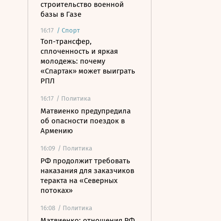
строительство военной
базы в Газе
16:17
/
Спорт
Топ-трансфер,
сплоченность и яркая
молодежь: почему
«Спартак» может выиграть
РПЛ
16:17
/ Политика
Матвиенко предупредила
об опасности поездок в
Армению
16:09
/ Политика
РФ продолжит требовать
наказания для заказчиков
теракта на «Северных
потоках»
16:08
/ Политика
Матвиенко: отношения РФ