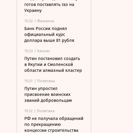
готов поставлять газ на
Украину
15:32
/ Финансы
Банк России поднял
официальный курс
доллара выше 81 рубля
15:23
/ Бизнес
Путин постановил создать
в Якутии и Смоленской
области алмазный кластер
15:21
/ Политика
Путин упростил
присвоение воинских
званий добровольцам
15:12
/ Политика
РФ не получала обращений
по прекращению
концессии строительства