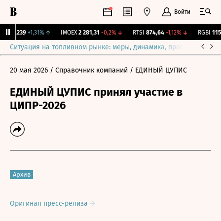
Войти
.
12,239
+1,31%
↑
IMOEX
2 281,31
-0,2%
↓
RTSI
874,64
-1,12%
↓
RGBI
115,1
Ситуация на топливном рынке: меры, динамика, прогнозы
Выб
20 мая 2026
/ Справочник компаний
/ ЕДИНЫЙ ЦУПИС
ЕДИНЫЙ ЦУПИС принял участие в
ЦИПР-2026
Архив
Оригинал пресс-релиза