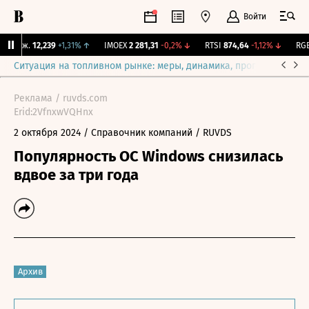
Войти
 Бирж.
12,239
+1,31%
↑
IMOEX
2 281,31
-0,2%
↓
RTSI
874,64
-1,12%
↓
RGBI
Ситуация на топливном рынке: меры, динамика, прогнозы
Выб
Реклама / ruvds.com
Erid:2VfnxwVQHnx
2 октября 2024
/ Справочник компаний
/ RUVDS
Популярность ОС Windows снизилась
вдвое за три года
Архив