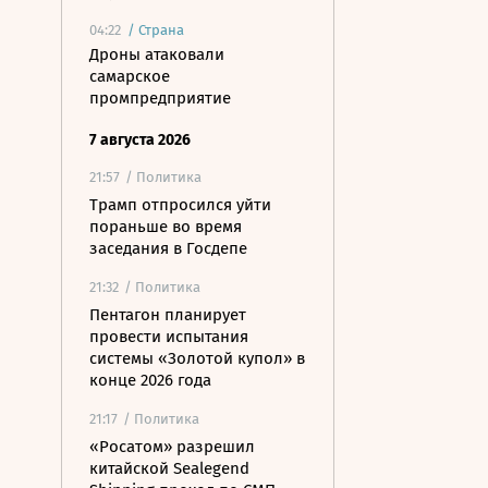
04:22
/
Страна
Дроны атаковали
самарское
промпредприятие
7 августа 2026
21:57
/ Политика
Трамп отпросился уйти
пораньше во время
заседания в Госдепе
21:32
/ Политика
Пентагон планирует
провести испытания
системы «Золотой купол» в
конце 2026 года
21:17
/ Политика
«Росатом» разрешил
китайской Sealegend