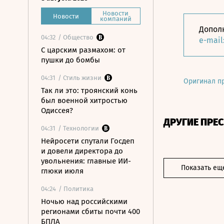
Новости
Новости
компаний
Допол
04:32
/ Общество
e-mail
С царским размахом: от
пушки до бомбы
04:31
/ Стиль жизни
Оригинал п
Так ли это: троянский конь
был военной хитростью
Одиссея?
ДРУГИЕ ПРЕ
04:31
/ Технологии
Нейросети спутали Госдеп
и довели директора до
увольнения: главные ИИ-
Показать ещ
глюки июля
04:24
/ Политика
Ночью над российскими
регионами сбиты почти 400
БПЛА