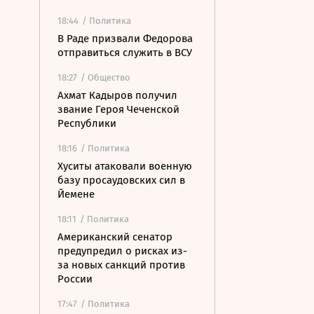
18:44
/ Политика
В Раде призвали Федорова
отправиться служить в ВСУ
18:27
/ Общество
Ахмат Кадыров получил
звание Героя Чеченской
Республики
18:16
/ Политика
Хуситы атаковали военную
базу просаудовских сил в
Йемене
18:11
/ Политика
Американский сенатор
предупредил о рисках из-
за новых санкций против
России
17:47
/ Политика