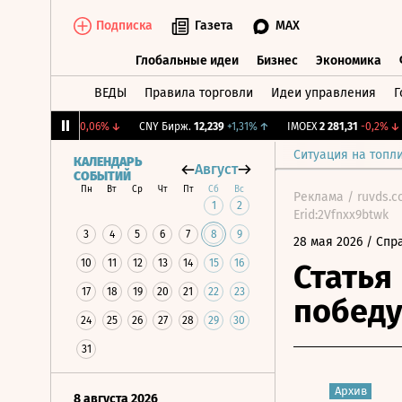
Подписка
Газета
MAX
Глобальные идеи
Бизнес
Экономика
ВЕДЫ
Правила торговли
Идеи управления
Г
Глобальные идеи
Бизнес
Экономик
RGBI
115,17
-0,06%
↓
CNY Бирж.
12,239
+1,31%
↑
IMOEX
2 281,31
-0,2%
↓
Ситуация на топл
КАЛЕНДАРЬ
Август
СОБЫТИЙ
Пн
Вт
Ср
Чт
Пт
Сб
Вс
Реклама / ruvds.
1
2
Erid:2Vfnxx9btwk
3
4
5
6
7
8
9
28 мая 2026
/ Спр
10
11
12
13
14
15
16
Статья
17
18
19
20
21
22
23
победу
24
25
26
27
28
29
30
31
Архив
8 августа 2026