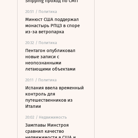
Shipping проход по СМП
20:51
/ Политика
Минюст США поддержал
монастырь РПЦЗ в споре
из-за ветропарка
20:32
/ Политика
Пентагон опубликовал
новые записи с
неопознанными
летающими объектами
20:11
/ Политика
Испания ввела временный
контроль для
путешественников из
Италии
20:02
/ Недвижимость
Замглавы Минстроя
сравнил качество
недвижимости в США и