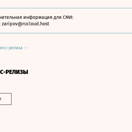
нительная информация для СМИ:
:
zaripov@rucloud.host
ресс-релиза
СС-РЕЛИЗЫ
е