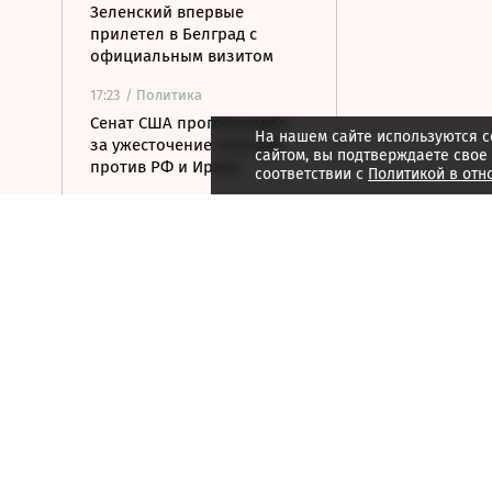
Зеленский впервые
прилетел в Белград с
официальным визитом
17:23
/ Политика
Сенат США проголосовал
На нашем сайте используются c
за ужесточение санкций
сайтом, вы подтверждаете свое
против РФ и Ирана
соответствии с
Политикой в отн
17:15
/ Стиль жизни
Хорватия отказала
лидерам сборной России в
визах для участия в ЧЕ по
гимнастике
17:07
/
Страна
В Белгородской области от
удара FPV-дрона погиб
велосипедист
16:51
/ Общество
СК возбудил дело против