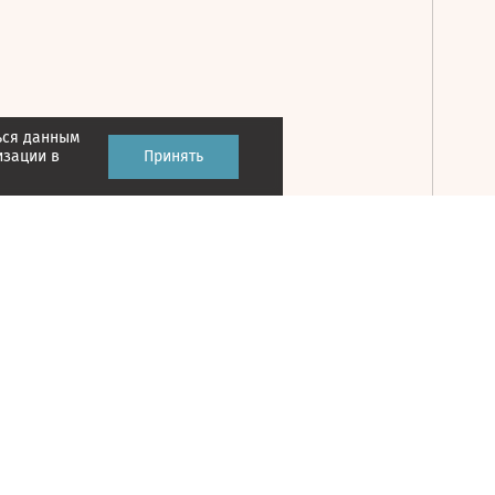
ься данным
Принять
изации в