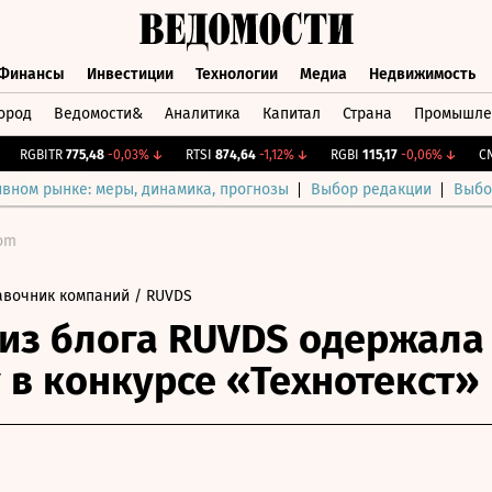
Финансы
Инвестиции
Технологии
Медиа
Недвижимость
ород
Ведомости&
Аналитика
Капитал
Страна
Промышле
а
Финансы
Инвестиции
Технологии
Медиа
Недвижимос
RGBITR
775,48
-0,03%
↓
RTSI
874,64
-1,12%
↓
RGBI
115,17
-0,06%
↓
CNY Б
ивном рынке: меры, динамика, прогнозы
Выбор редакции
Выбо
com
авочник компаний
/ RUVDS
 из блога RUVDS одержала
 в конкурсе «Технотекст»