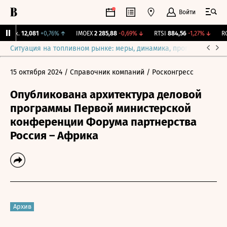
Войти
Бирж.
12,081
+0,76%
↑
IMOEX
2 285,88
-0,69%
↓
RTSI
884,56
-1,27%
↓
RGB
Ситуация на топливном рынке: меры, динамика, прогнозы
Выб
15 октября 2024
/ Справочник компаний
/ Росконгресс
Опубликована архитектура деловой
программы Первой министерской
конференции Форума партнерства
Россия – Африка
Архив