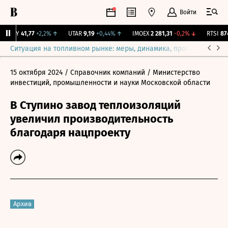
Войти
OKEY
41,77
+2,2%
↑
UTAR
9,19
+0,44%
↑
IMOEX
2 281,31
-0,2%
↓
RTSI
874,
Ситуация на топливном рынке: меры, динамика, прогнозы
Выб
15 октября 2024
/ Справочник компаний
/ Министерство
инвестиций, промышленности и науки Московской области
В Ступино завод теплоизоляций
увеличил производительность
благодаря нацпроекту
Архив