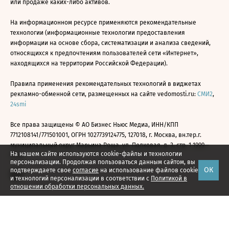
или продаже каких-либо активов.
На информационном ресурсе применяются рекомендательные
технологии (информационные технологии предоставления
информации на основе сбора, систематизации и анализа сведений,
относящихся к предпочтениям пользователей сети «Интернет»,
находящихся на территории Российской Федерации).
Правила применения рекомендательных технологий в виджетах
рекламно-обменной сети, размещенных на сайте vedomosti.ru:
СМИ2
,
24smi
Все права защищены © АО Бизнес Ньюс Медиа, ИНН/КПП
7712108141/771501001, ОГРН 1027739124775, 127018, г. Москва, вн.тер.г.
муниципальный округ Марьина Роща, ул. Полковая, д. 3, стр. 1 1999—
На нашем сайте используются cookie-файлы и технологии
2026
персонализации. Продолжая пользоваться данным сайтом, вы
ОК
подтверждаете свое
согласие
на использование файлов cookie
и технологий персонализации в соответствии с
Политикой в
отношении обработки персональных данных.