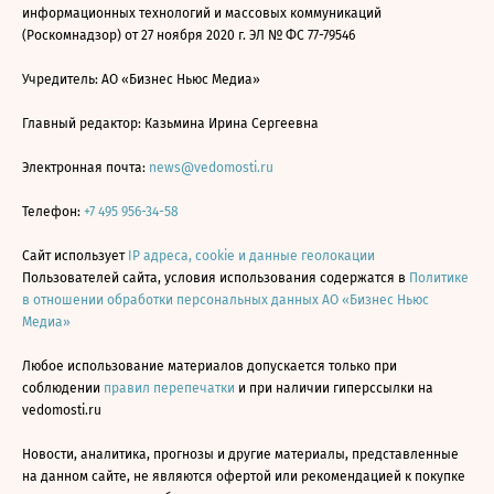
информационных технологий и массовых коммуникаций
(Роскомнадзор) от 27 ноября 2020 г. ЭЛ № ФС 77-79546
Учредитель: АО «Бизнес Ньюс Медиа»
Главный редактор: Казьмина Ирина Сергеевна
Электронная почта:
news@vedomosti.ru
Телефон:
+7 495 956-34-58
Сайт использует
IP адреса, cookie и данные геолокации
Пользователей сайта, условия использования содержатся в
Политике
в отношении обработки персональных данных АО «Бизнес Ньюс
Медиа»
Любое использование материалов допускается только при
соблюдении
правил перепечатки
и при наличии гиперссылки на
vedomosti.ru
Новости, аналитика, прогнозы и другие материалы, представленные
на данном сайте, не являются офертой или рекомендацией к покупке