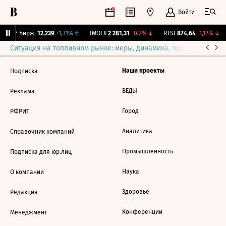
Войти
CNY Бирж.
12,239
+1,31%
↑
IMOEX
2 281,31
-0,2%
↓
RTSI
874,64
-1,12%
↓
Ситуация на топливном рынке: меры, динамика, прогнозы
Выб
Наши проекты
Подписка
ВЕДЫ
Реклама
Город
РФРИТ
Аналитика
Справочник компаний
Промышленность
Подписка для юр.лиц
Наука
О компании
Здоровье
Редакция
Конференции
Менеджмент