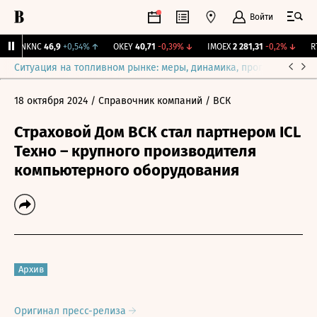
Войти
NKNC
46,9
+0,54%
↑
OKEY
40,71
-0,39%
↓
IMOEX
2 281,31
-0,2%
↓
RTS
Ситуация на топливном рынке: меры, динамика, прогнозы
Выб
18 октября 2024
/ Справочник компаний
/ ВСК
Страховой Дом ВСК стал партнером ICL
Техно – крупного производителя
компьютерного оборудования
Архив
Оригинал пресс-релиза