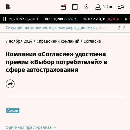
Войти
MRKS
0,397
+2,45%
↑
RGSS
0,208
+1,17%
↑
IMOEX
2 281,31
-0,2%
↓
RTSI
Ситуация на топливном рынке: меры, динамика, прогнозы
Выб
7 ноября 2024
/ Справочник компаний
/ Согласие
Компания «Согласие» удостоена
премии «Выбор потребителей» в
сфере автострахования
Архив
Оригинал пресс-релиза