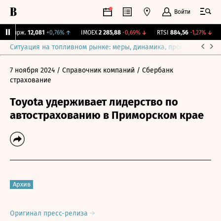
Войти
Y Бирж.
12,081
+0,76%
↑
IMOEX
2 285,88
-0,69%
↓
RTSI
884,56
-1,27%
↓
R
Ситуация на топливном рынке: меры, динамика, прогнозы
Выб
7 ноября 2024
/ Справочник компаний
/ Сбербанк
страхование
Toyota удерживает лидерство по
автострахованию в Приморском крае
Архив
Оригинал пресс-релиза