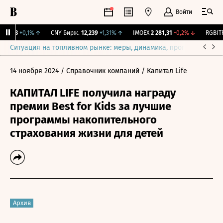
Войти
115,3
+0,1%
↑
CNY Бирж.
12,239
+1,31%
↑
IMOEX
2 281,31
-0,2%
↓
RGBITR
Ситуация на топливном рынке: меры, динамика, прогнозы
Выб
14 ноября 2024
/ Справочник компаний
/ Капитал Life
КАПИТАЛ LIFE получила награду
премии Best for Kids за лучшие
программы накопительного
страхования жизни для детей
Архив