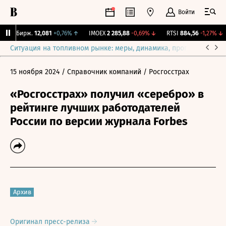
Войти
CNY Бирж.
12,081
+0,76%
↑
IMOEX
2 285,88
-0,69%
↓
RTSI
884,56
-1,27%
↓
Ситуация на топливном рынке: меры, динамика, прогнозы
Выб
15 ноября 2024
/ Справочник компаний
/ Росгосстрах
«Росгосстрах» получил «серебро» в
рейтинге лучших работодателей
России по версии журнала Forbes
Архив
Оригинал пресс-релиза