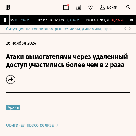
Войти
115,36
+0,16%
↑
CNY Бирж.
12,239
+1,31%
↑
IMOEX
2 281,31
-0,2%
↓
RGBI
Ситуация на топливном рынке: меры, динамика, прогнозы
Выб
26 ноября 2024
Атаки вымогателями через удаленный
доступ участились более чем в 2 раза
Архив
Оригинал пресс-релиза