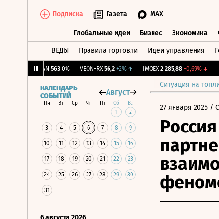
Подписка
Газета
MAX
Глобальные идеи
Бизнес
Экономика
ВЕДЫ
Правила торговли
Идеи управления
Г
Глобальные идеи
Бизнес
Экономик
76%
↑
AVAN
563
0%
VEON-RX
56,2
+2%
↑
IMOEX
2 285,88
-0,69%
↓
RTS
Ситуация на топл
КАЛЕНДАРЬ
Август
СОБЫТИЙ
Пн
Вт
Ср
Чт
Пт
Сб
Вс
27 января 2025
/ 
1
2
Россия
3
4
5
6
7
8
9
партне
10
11
12
13
14
15
16
взаимо
17
18
19
20
21
22
23
24
25
26
27
28
29
30
феном
31
6 августа 2026