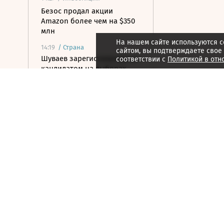
Безос продал акции
Amazon более чем на $350
млн
На нашем сайте используются c
14:19
/
Страна
сайтом, вы подтверждаете свое
Шуваев зарегистрировался
соответствии с
Политикой в отн
кандидатом на выборах
губернатора Белгородской
области
14:19
/ Политика
МИД усомнился в
готовности Армении к
подлинному союзу с
Россией
14:16
/ Инвестиции
СД «Диасофта»
рекомендовал выплатить
дивиденды за первое
полугодие