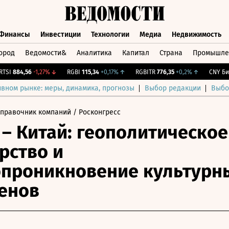
Финансы
Инвестиции
Технологии
Медиа
Недвижимость
ород
Ведомости&
Аналитика
Капитал
Страна
Промышле
а
Финансы
Инвестиции
Технологии
Медиа
Недвижимос
I
884,56
-1,27%
↓
RGBI
115,34
+0,17%
↑
RGBITR
776,35
+0,2%
↑
CNY Бирж.
ивном рынке: меры, динамика, прогнозы
Выбор редакции
Выбо
Справочник компаний
/ Росконгресс
 – Китай: геополитическое
рство и
проникновение культурн
енов