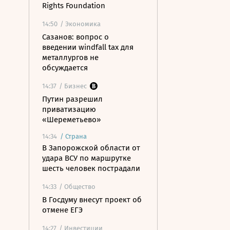
Rights Foundation
14:50
/ Экономика
Сазанов: вопрос о
введении windfall tax для
металлургов не
обсуждается
14:37
/ Бизнес
Путин разрешил
приватизацию
«Шереметьево»
14:34
/
Страна
В Запорожской области от
удара ВСУ по маршрутке
шесть человек пострадали
14:33
/ Общество
В Госдуму внесут проект об
отмене ЕГЭ
14:27
/ Инвестиции