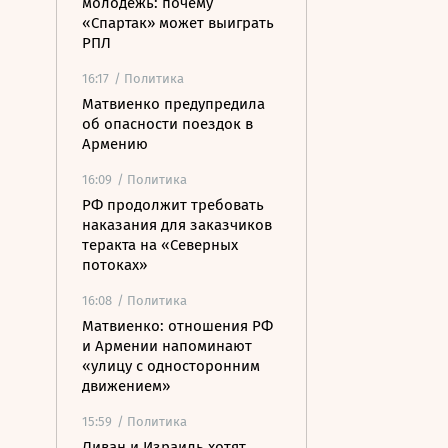
молодежь: почему
«Спартак» может выиграть
РПЛ
16:17
/ Политика
Матвиенко предупредила
об опасности поездок в
Армению
16:09
/ Политика
РФ продолжит требовать
наказания для заказчиков
теракта на «Северных
потоках»
16:08
/ Политика
Матвиенко: отношения РФ
и Армении напоминают
«улицу с односторонним
движением»
15:59
/ Политика
Ливан и Израиль хотят