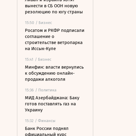
вынести в СБ ООН новую
резолюцию по югу страны
15:50
/ Бизнес
Росатом и РКФР подписали
соглашение о
строительстве ветропарка
на Иссык-Куле
15:41
/ Бизнес
Минфин: власти вернулись
к обсуждению онлайн-
продажи алкоголя
15:36
/ Политика
МИД Азербайджана: Баку
готов поставлять газ на
Украину
15:32
/ Финансы
Банк России поднял
официальный курс