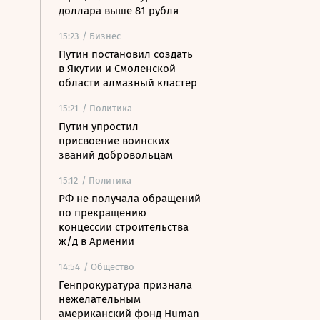
доллара выше 81 рубля
15:23
/ Бизнес
Путин постановил создать
в Якутии и Смоленской
области алмазный кластер
15:21
/ Политика
Путин упростил
присвоение воинских
званий добровольцам
15:12
/ Политика
РФ не получала обращений
по прекращению
концессии строительства
ж/д в Армении
14:54
/ Общество
Генпрокуратура признала
нежелательным
американский фонд Human