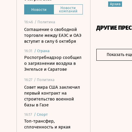
Архив
Новости
Новости
компаний
16:46
/ Политика
ДРУГИЕ ПРЕ
Соглашение о свободной
торговле между ЕАЭС и ОАЭ
вступит в силу 6 октября
16:31
/
Страна
Показать ещ
Роспотребнадзор сообщил
о загрязнении воздуха в
Энгельсе и Саратове
16:27
/ Политика
Совет мира США заключил
первый контракт на
строительство военной
базы в Газе
16:17
/
Спорт
Топ-трансфер,
сплоченность и яркая