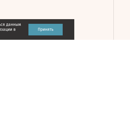
ься данным
Принять
изации в