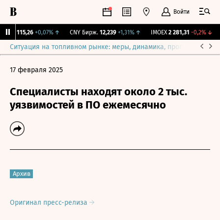
Войти
RGBI
115,26
+0,07%
↑
CNY Бирж.
12,239
+1,31%
↑
IMOEX
2 281,31
-0,2%
↓
Ситуация на топливном рынке: меры, динамика, прогнозы
Выб
17 февраля 2025
Специалисты находят около 2 тыс.
уязвимостей в ПО ежемесячно
Архив
Оригинал пресс-релиза