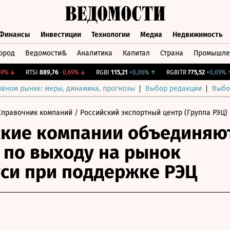
Финансы
Инвестиции
Технологии
Медиа
Недвижимость
ород
Ведомости&
Аналитика
Капитал
Страна
Промышле
а
Финансы
Инвестиции
Технологии
Медиа
Недвижимос
↓
RTSI
889,76
-0,69%
↓
RGBI
115,21
+0,06%
↑
RGBITR
775,52
+0,09%
↑
ивном рынке: меры, динамика, прогнозы
Выбор редакции
Выбо
Справочник компаний
/ Российский экспортный центр (Группа РЭЦ)
кие компании объединяю
 по выходу на рынок
си при поддержке РЭЦ