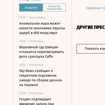
Новости
Новости
Оригинал п
компаний
12:37
/ Экономика
Аномальная жара может
ДРУГИЕ ПРЕ
нанести экономике Европы
ущерб в 800 млрд евро
12:35
/ Политика
Верховный суд Швеции
Показать ещ
отказался пересматривать
дело сухогруза Caffa
12:34
/ Политика
Sky News сообщил о
секретном подземном
заводе по сборке дронов
на Украине
12:26
/ Политика
Госдеп подтвердил
введение залога при