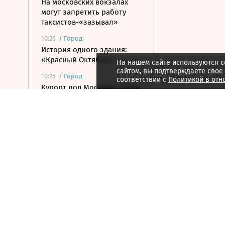
На московских вокзалах
могут запретить работу
таксистов-«зазывал»
10:26
/
Город
История одного здания:
«Красный Октябрь»
На нашем сайте используются c
сайтом, вы подтверждаете свое
10:25
/
Город
соответствии с
Политикой в отн
Курорт под Москвой: отели
для короткого отпуска этим
летом
10:25
/ Общество
Восемь человек
пострадали при наезде
автомобиля на пешеходов
в Омске
10:19
/
Страна
В Забайкальском крае
запущена крупнейшая в
регионе солнечная