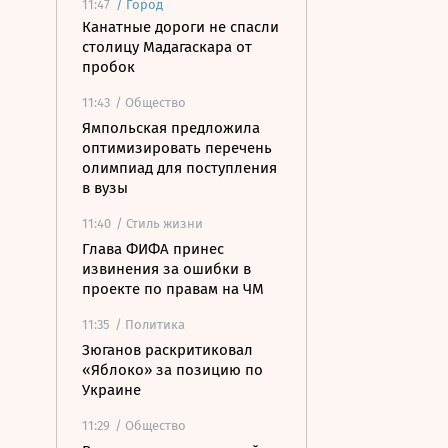
11:47
/
Город
Канатные дороги не спасли
столицу Мадагаскара от
пробок
11:43
/ Общество
Ямпольская предложила
оптимизировать перечень
олимпиад для поступления
в вузы
11:40
/ Стиль жизни
Глава ФИФА принес
извинения за ошибки в
проекте по правам на ЧМ
11:35
/ Политика
Зюганов раскритиковал
«Яблоко» за позицию по
Украине
11:29
/ Общество