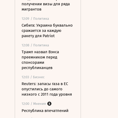
получении визы для ряда
мигрантов
12:09
/ Политика
Сибига: Украина буквально
сражается за каждую
ракету для Patriot
12:08
/ Политика
Трамп назвал Вэнса
преемником перед
спонсорами
республиканцев
12:03
/ Бизнес
Reuters: запасы газа в ЕС
опустились до самого
низкого с 2011 года уровня
12:00
/ Мнения
Республика впечатлений