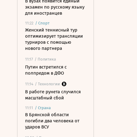
В вузах появится единый
экзамен по русскому языку
для иностранцев
11:22
/
Спорт
Женский теннисный тур
оптимизирует трансляции
турниров с помощью
нового партнера
11:17
/ Политика
Путин встретился с
полпредом в ДФО
11:14
/ Технологии
В работе рунета случился
масштабный сбой
11:11
/
Страна
В Брянской области
погибли два человека от
ударов ВСУ