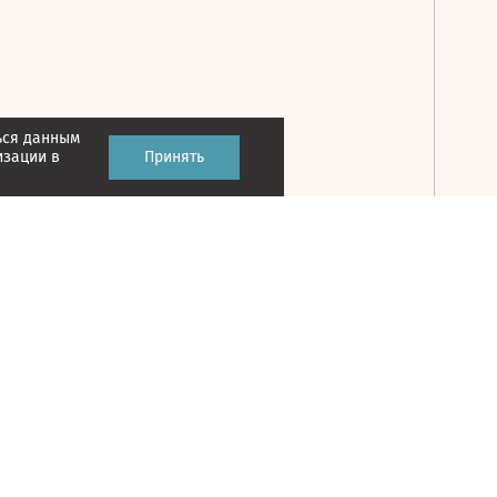
ься данным
Принять
изации в