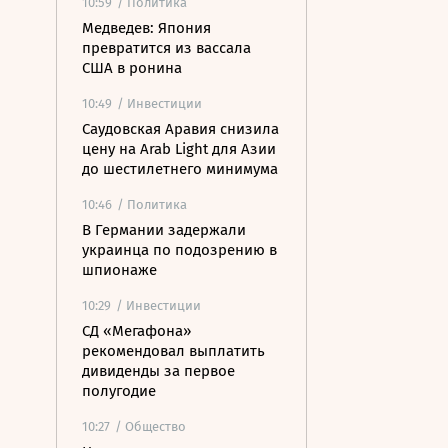
10:59
/ Политика
Медведев: Япония
превратится из вассала
США в ронина
10:49
/ Инвестиции
Саудовская Аравия снизила
цену на Arab Light для Азии
до шестилетнего минимума
10:46
/ Политика
В Германии задержали
украинца по подозрению в
шпионаже
10:29
/ Инвестиции
СД «Мегафона»
рекомендовал выплатить
дивиденды за первое
полугодие
10:27
/ Общество