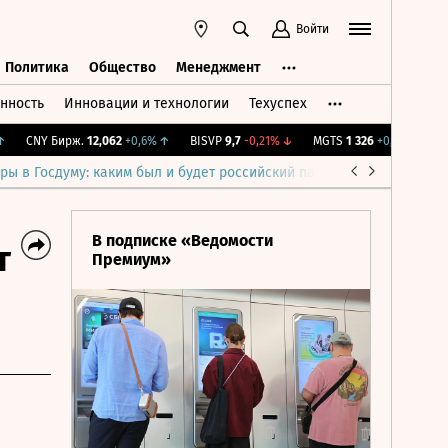
Войти
Политика
Общество
Менеджмент
нность
Инновации и технологии
Техуспех
ть
Политика
Общество
Менеджмент
CNY Бирж.
12,062
+0,6%
↑
BISVP
9,7
-0,21%
↓
MGTS
1 326
+0,91%
↑
IM
ры в Госдуму: каким был и будет российский парламент
Война н
В подписке «Ведомости
т
Премиум»