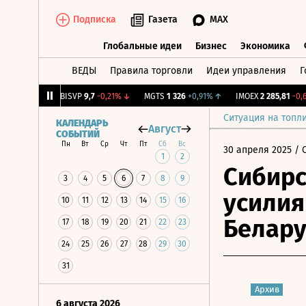
Подписка
Газета
MAX
Глобальные идеи
Бизнес
Экономика
ВЕДЫ
Правила торговли
Идеи управления
Г
Глобальные идеи
Бизнес
Экономик
2
+0,6%
↑
BISVP
9,7
-0,21%
↓
MGTS
1 326
+0,91%
↑
IMOEX
2 285,81
-0,69%
Ситуация на топл
КАЛЕНДАРЬ
Август
СОБЫТИЙ
Пн
Вт
Ср
Чт
Пт
Сб
Вс
30 апреля 2025
/ 
1
2
Сибирс
3
4
5
6
7
8
9
усилия
10
11
12
13
14
15
16
Белару
17
18
19
20
21
22
23
24
25
26
27
28
29
30
31
Архив
6 августа 2026