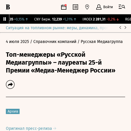
Войти
115,35
+0,15%
↑
CNY Бирж.
12,239
+1,31%
↑
IMOEX
2 281,31
-0,2%
↓
RGBI
Ситуация на топливном рынке: меры, динамика, прогнозы
Выб
4 июля 2025
/ Справочник компаний
/ Русская Медиагруппа
Топ-менеджеры «Русской
Медиагруппы» – лауреаты 25-й
Премии «Медиа-Менеджер России»
Архив
Оригинал пресс-релиза