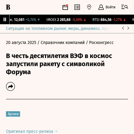
Войти
 Бирж.
12,081
+0,76%
↑
IMOEX
2 285,88
-0,69%
↓
RTSI
884,56
-1,27%
↓
RG
Ситуация на топливном рынке: меры, динамика, прогнозы
Выб
20 августа 2025
/ Справочник компаний
/ Росконгресс
В честь десятилетия ВЭФ в космос
запустили ракету с символикой
Форума
Архив
Оригинал пресс-релиза