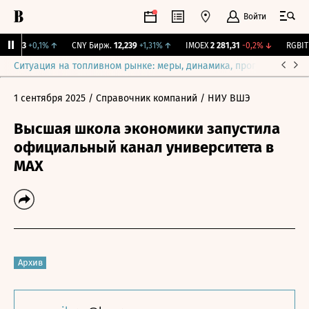
Войти
115,3
+0,1%
↑
CNY Бирж.
12,239
+1,31%
↑
IMOEX
2 281,31
-0,2%
↓
RGBITR
Ситуация на топливном рынке: меры, динамика, прогнозы
Выб
1 сентября 2025
/ Справочник компаний
/ НИУ ВШЭ
Высшая школа экономики запустила
официальный канал университета в
МАХ
Архив