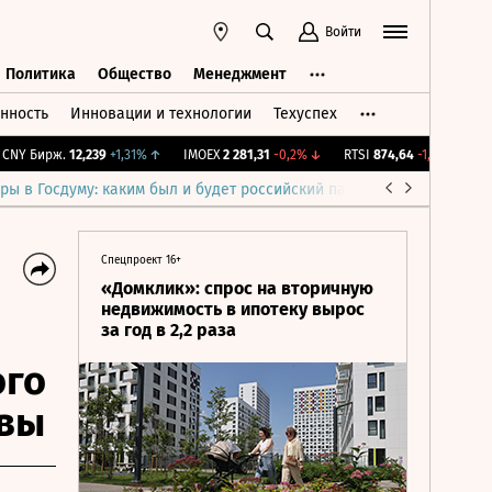
Войти
Политика
Общество
Менеджмент
нность
Инновации и технологии
Техуспех
ть
Политика
Общество
Менеджмент
Y Бирж.
12,239
+1,31%
↑
IMOEX
2 281,31
-0,2%
↓
RTSI
874,64
-1,12%
↓
RGB
ры в Госдуму: каким был и будет российский парламент
Война н
Спецпроект 16+
«Домклик»: спрос на вторичную
недвижимость в ипотеку вырос
за год в 2,2 раза
ого
квы