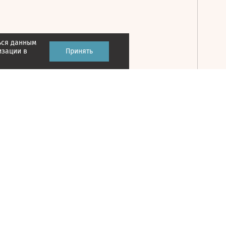
ься данным
Принять
изации в