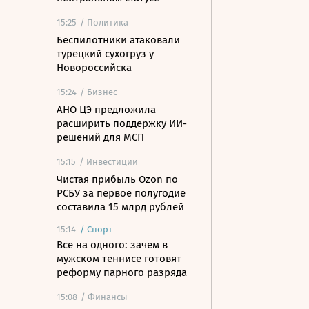
15:25
/ Политика
Беспилотники атаковали
турецкий сухогруз у
Новороссийска
15:24
/ Бизнес
АНО ЦЭ предложила
расширить поддержку ИИ-
решений для МСП
15:15
/ Инвестиции
Чистая прибыль Ozon по
РСБУ за первое полугодие
составила 15 млрд рублей
15:14
/
Спорт
Все на одного: зачем в
мужском теннисе готовят
реформу парного разряда
15:08
/ Финансы