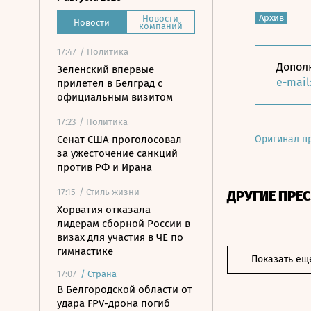
Архив
Новости
Новости
компаний
17:47
/ Политика
Допол
Зеленский впервые
e-mail
прилетел в Белград с
официальным визитом
17:23
/ Политика
Сенат США проголосовал
Оригинал п
за ужесточение санкций
против РФ и Ирана
17:15
/ Стиль жизни
ДРУГИЕ ПРЕ
Хорватия отказала
лидерам сборной России в
визах для участия в ЧЕ по
гимнастике
Показать ещ
17:07
/
Страна
В Белгородской области от
удара FPV-дрона погиб