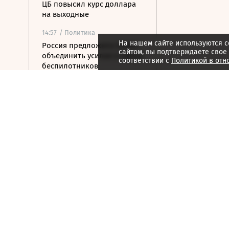
ЦБ повысил курс доллара
на выходные
14:57
/ Политика
На нашем сайте используются c
Россия предложила БРИКС
сайтом, вы подтверждаете свое
объединить усилия в сфере
соответствии с
Политикой в отн
беспилотников
14:55
/ Общество
«Веселый молочник»
Джастас Уолкер сообщил о
скорой депортации из РФ
14:50
/
Город
Городок Форментера стал
самым дорогим на рынке
недвижимости Испании
14:47
/ Политика
«Ведомости» узнали
подробности иска
«Родины» к «Яблоку»