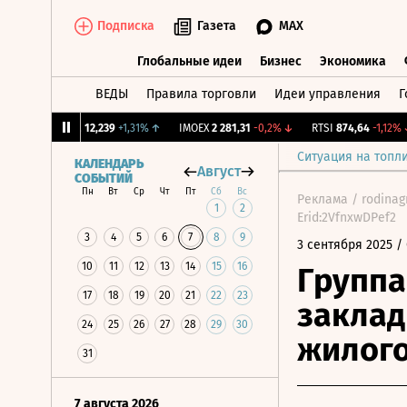
Подписка
Газета
MAX
Глобальные идеи
Бизнес
Экономика
ВЕДЫ
Правила торговли
Идеи управления
Г
Глобальные идеи
Бизнес
Экономик
CNY Бирж.
12,239
+1,31%
↑
IMOEX
2 281,31
-0,2%
↓
RTSI
874,64
-1,12%
↓
Ситуация на топл
КАЛЕНДАРЬ
Август
СОБЫТИЙ
Пн
Вт
Ср
Чт
Пт
Сб
Вс
Реклама / rodina
1
2
Erid:2VfnxwDPef2
3
4
5
6
7
8
9
3 сентября 2025
/ 
10
11
12
13
14
15
16
Группа
17
18
19
20
21
22
23
заклад
24
25
26
27
28
29
30
жилого
31
7 августа 2026