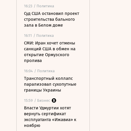
16:23
/ Политика
Суд США остановил проект
строительства бального
зала в Белом доме
16:11
/ Политика
СМИ: Иран хочет отмены
санкций США в обмен на
открытие Ормузского
пролива
16:04
/ Политика
Транспортный коллапс
парализовал сухопутные
границы Украины
15:59
/ Бизнес
Власти Удмуртии хотят
вернуть сертификат
эксплуатанта «Ижавиа» к
ноябрю