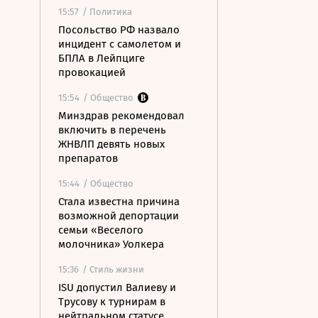
15:57
/ Политика
Посольство РФ назвало
инцидент с самолетом и
БПЛА в Лейпциге
провокацией
15:54
/ Общество
Минздрав рекомендовал
включить в перечень
ЖНВЛП девять новых
препаратов
15:44
/ Общество
Стала известна причина
возможной депортации
семьи «Веселого
молочника» Уолкера
15:36
/ Стиль жизни
ISU допустил Валиеву и
Трусову к турнирам в
нейтральном статусе