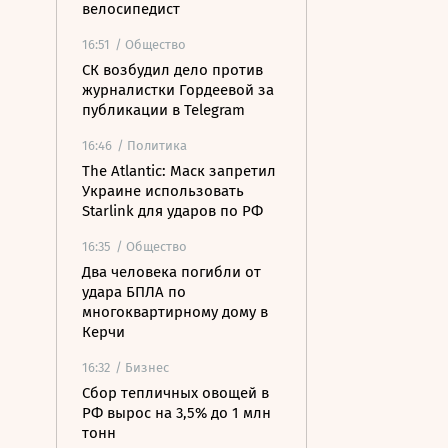
велосипедист
16:51
/ Общество
СК возбудил дело против
журналистки Гордеевой за
публикации в Telegram
16:46
/ Политика
The Atlantic: Маск запретил
Украине использовать
Starlink для ударов по РФ
16:35
/ Общество
Два человека погибли от
удара БПЛА по
многоквартирному дому в
Керчи
16:32
/ Бизнес
Сбор тепличных овощей в
РФ вырос на 3,5% до 1 млн
тонн