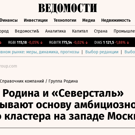
Финансы
Инвестиции
Технологии
Медиа
Недвижимость
ород
Ведомости&
Аналитика
Капитал
Страна
Промышле
а
Финансы
Инвестиции
Технологии
Медиа
Недвижимос
RGBI
115,18
-0,05%
↓
RGBITR
775,54
-0,02%
↓
DIAS
1 121,5
-1,88%
↓
CN
ивном рынке: меры, динамика, прогнозы
Выбор редакции
Выбо
group.com
Справочник компаний
/ Группа Родина
 Родина и «Северсталь»
ывают основу амбициозн
 кластера на западе Мос