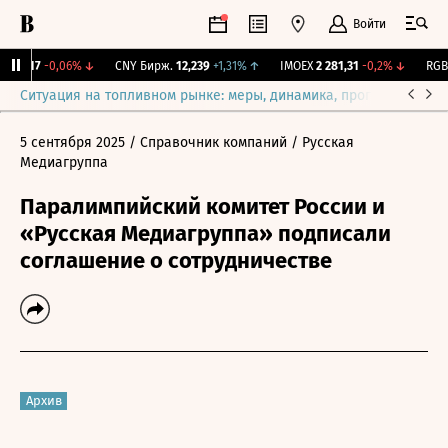
Войти
115,17
-0,06%
↓
CNY Бирж.
12,239
+1,31%
↑
IMOEX
2 281,31
-0,2%
↓
RGBIT
Ситуация на топливном рынке: меры, динамика, прогнозы
Выб
5 сентября 2025
/ Справочник компаний
/ Русская
Медиагруппа
Паралимпийский комитет России и
«Русская Медиагруппа» подписали
соглашение о сотрудничестве
Архив