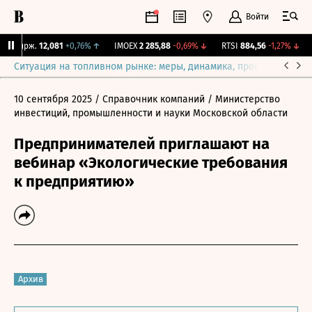
Войти
Y Бирж.
12,081
+0,76%
↑
IMOEX
2 285,88
-0,69%
↓
RTSI
884,56
-1,27%
↓
R
Ситуация на топливном рынке: меры, динамика, прогнозы
Выб
10 сентября 2025
/ Справочник компаний
/ Министерство
инвестиций, промышленности и науки Московской области
Предпринимателей приглашают на
вебинар «Экологические требования
к предприятию»
Архив