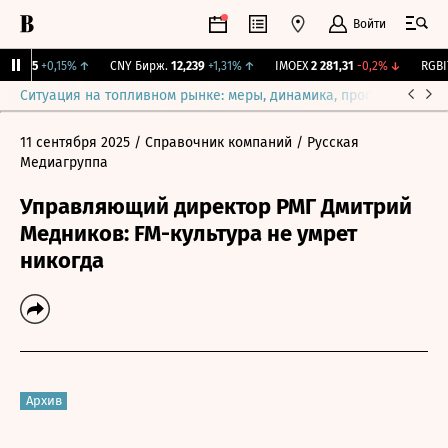
Войти
15,35
+0,15%
↑
CNY Бирж.
12,239
+1,31%
↑
IMOEX
2 281,31
-0,2%
↓
RGBIT
Ситуация на топливном рынке: меры, динамика, прогнозы
Выб
11 сентября 2025
/ Справочник компаний
/ Русская
Медиагруппа
Управляющий директор РМГ Дмитрий
Медников: FM-культура не умрет
никогда
Архив