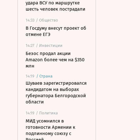
удара ВСУ по маршрутке
шесть человек пострадали
14:33
/ Общество
В Госдуму внесут проект об
отмене ЕГЭ
14:27
/ Инвестиции
Безос продал акции
Amazon более чем на $350
млн
14:19
/
Страна
Шуваев зарегистрировался
кандидатом на выборах
губернатора Белгородской
области
14:19
/ Политика
МИД усомнился в
готовности Армении к
подлинному союзу с
Россией