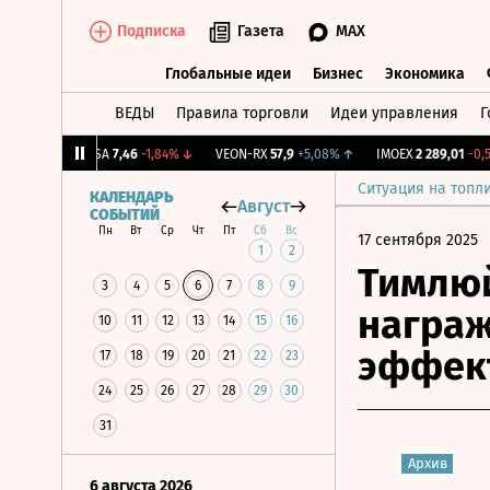
Подписка
Газета
MAX
Глобальные идеи
Бизнес
Экономика
ВЕДЫ
Правила торговли
Идеи управления
Г
Глобальные идеи
Бизнес
Экономик
78%
↑
ARSA
7,46
-1,84%
↓
VEON-RX
57,9
+5,08%
↑
IMOEX
2 289,01
-0,55%
Ситуация на топл
КАЛЕНДАРЬ
Август
СОБЫТИЙ
Пн
Вт
Ср
Чт
Пт
Сб
Вс
17 сентября 2025
1
2
Тимлюй
3
4
5
6
7
8
9
награж
10
11
12
13
14
15
16
эффек
17
18
19
20
21
22
23
24
25
26
27
28
29
30
31
Архив
6 августа 2026