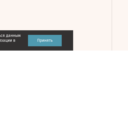
ься данным
Принять
изации в