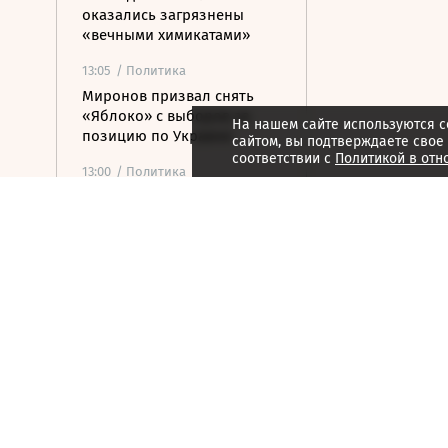
оказались загрязнены
«вечными химикатами»
13:05
/ Политика
Миронов призвал снять
«Яблоко» с выборов за
На нашем сайте используются c
позицию по Украине
сайтом, вы подтверждаете свое
соответствии с
Политикой в отн
13:00
/ Политика
Еврокомиссия не нашла
доказательств
причастности РФ к кризису
в Сеуте
12:54
/ Политика
МИД: Россия не получала
от Украины предложений
по возобновлению
контактов
12:40
/ Общество
Главное из заявлений