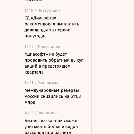
14:16
/ Инвестиции
СД «Диасофта»
рекомендовал выплатить
дивиденды за первое
полугодие
14:09
/ Инвестиции
«Диасофт» не будет
проводить обратный выкуп
акций в предстоящем
квартале
14:01
/ Экономика
Международные резервы
России снизились на $11,8
млрд
14:00
/ Экономика
Бизнес из-за атак сможет
учитывать больше видов
расходов при расчете