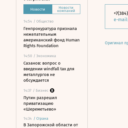
Новости
Новости
компаний
+7(384
e-mail
14:54
/ Общество
Генпрокуратура признала
нежелательным
американский фонд Human
Оригинал п
Rights Foundation
14:50
/ Экономика
Сазанов: вопрос о
введении windfall tax для
металлургов не
обсуждается
14:37
/ Бизнес
Путин разрешил
приватизацию
«Шереметьево»
14:34
/
Страна
В Запорожской области от