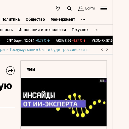
Войти
Политика
Общество
Менеджмент
нность
Инновации и технологии
Техуспех
ть
Политика
Общество
Менеджмент
CNY Бирж.
12,084
+0,78%
↑
ARSA
7,46
-1,84%
↓
VEON-RX
57,9
+5,08%
↑
ры в Госдуму: каким был и будет российский парламент
Война н
#ИИ
ную