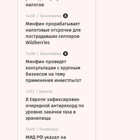
налогов
14:00
/ Экономика
Минфин прорабатывает
налоговые отсрочки для
пострадавших селлеров
Wildberries
14:00
/ Экономика
Минфин проведет
консультации с крупным
бизнесом на тему
применения инвестльгот
13:53
/ Бизнес
В Европе зафиксирован
очередной антирекорд по
уровню закачки газа в
хранилища
13:49
/ Политика
МИД РФ указал на