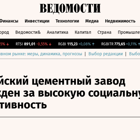
Финансы
Инвестиции
Технологии
Медиа
Недвижимость
ород
Ведомости&
Аналитика
Капитал
Страна
Промышле
а
Финансы
Инвестиции
Технологии
Медиа
Недвижимос
↓
RTSI
891,01
-0,55%
↓
RGBI
115,23
+0,08%
↑
RGBITR
775,65
+0,11%
↑
ивном рынке: меры, динамика, прогнозы
Выбор редакции
Выбо
ский цементный завод
ден за высокую социаль
тивность