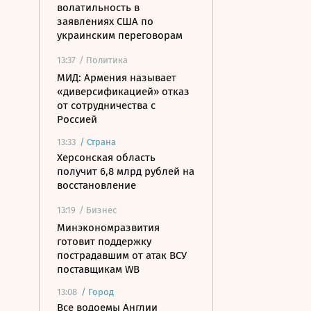
волатильность в
заявлениях США по
украинским переговорам
13:37
/ Политика
МИД: Армения называет
«диверсификацией» отказ
от сотрудничества с
Россией
13:33
/
Страна
Херсонская область
получит 6,8 млрд рублей на
восстановление
13:19
/ Бизнес
Минэкономразвития
готовит поддержку
пострадавшим от атак ВСУ
поставщикам WB
13:08
/
Город
Все водоемы Англии