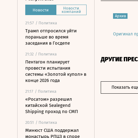
Новости
Новости
компаний
Архив
21:57
/ Политика
Трамп отпросился уйти
Оригинал п
пораньше во время
заседания в Госдепе
21:32
/ Политика
ДРУГИЕ ПРЕ
Пентагон планирует
провести испытания
системы «Золотой купол» в
конце 2026 года
Показать ещ
21:17
/ Политика
«Росатом» разрешил
китайской Sealegend
Shipping проход по СМП
20:51
/ Политика
Минюст США поддержал
монастырь РПЦЗ в споре