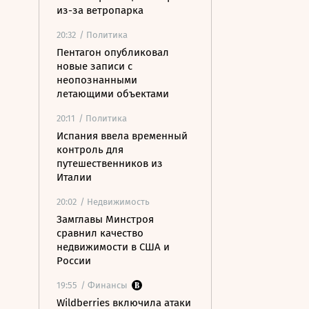
из-за ветропарка
20:32
/ Политика
Пентагон опубликовал
новые записи с
неопознанными
летающими объектами
20:11
/ Политика
Испания ввела временный
контроль для
путешественников из
Италии
20:02
/ Недвижимость
Замглавы Минстроя
сравнил качество
недвижимости в США и
России
19:55
/ Финансы
Wildberries включила атаки