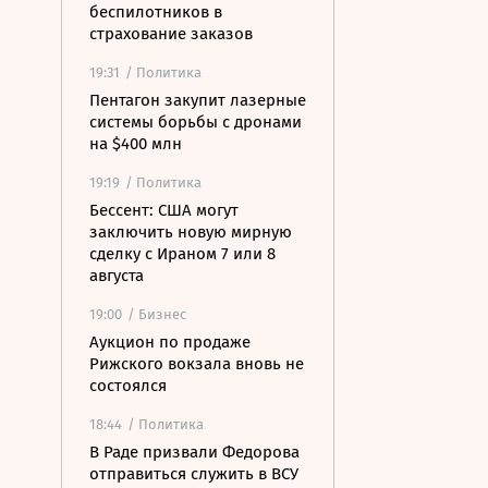
беспилотников в
страхование заказов
19:31
/ Политика
Пентагон закупит лазерные
системы борьбы с дронами
на $400 млн
19:19
/ Политика
Бессент: США могут
заключить новую мирную
сделку с Ираном 7 или 8
августа
19:00
/ Бизнес
Аукцион по продаже
Рижского вокзала вновь не
состоялся
18:44
/ Политика
В Раде призвали Федорова
отправиться служить в ВСУ