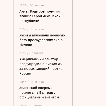
18:27
/ Общество
Ахмат Кадыров получил
звание Героя Чеченской
Республики
18:16
/ Политика
Хуситы атаковали военную
базу просаудовских сил в
Йемене
18:11
/ Политика
Американский сенатор
предупредил о рисках из-
за новых санкций против
России
17:47
/ Политика
Зеленский впервые
прилетел в Белград с
официальным визитом
17:23
/ Политика