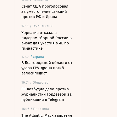
Сенат США проголосовал
за ужесточение санкций
против РФ и Ирана
17:15
/ Стиль жизни
Хорватия отказала
лидерам сборной России в
визах для участия в ЧЕ по
гимнастике
17:07
/
Страна
В Белгородской области от
удара FPV-дрона погиб
велосипедист
16:51
/ Общество
СК возбудил дело против
журналистки Гордеевой за
публикации в Telegram
16:46
/ Политика
The Atlantic: Маск запретил