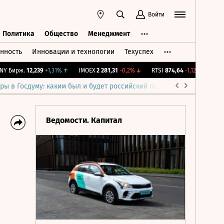
Войти
Политика
Общество
Менеджмент
нность
Инновации и технологии
Техуспех
ть
Политика
Общество
Менеджмент
 Бирж.
12,239
+1,31%
↑
IMOEX
2 281,31
-0,2%
↓
RTSI
874,64
-1,12%
↓
RGBI
ры в Госдуму: каким был и будет российский парламент
Война н
Ведомости. Капитал