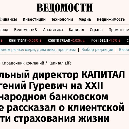
Финансы
Инвестиции
Технологии
Медиа
Недвижимость
ород
Ведомости&
Аналитика
Капитал
Страна
Промышле
а
Финансы
Инвестиции
Технологии
Медиа
Недвижимос
RGBI
115,17
-0,06%
↓
RGBITR
775,48
-0,03%
↓
POSI
982,8
-1,6%
↓
CNY
ивном рынке: меры, динамика, прогнозы
Выбор редакции
Выбо
 Справочник компаний
/ Капитал Life
льный директор КАПИТАЛ
гений Гуревич на XXII
народном банковском
 рассказал о клиентской
ти страхования жизни