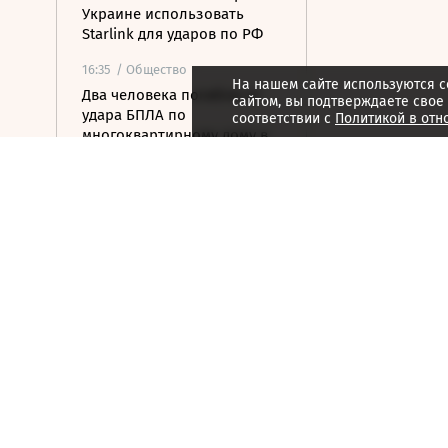
Украине использовать
Starlink для ударов по РФ
16:35
/ Общество
На нашем сайте используются c
Два человека погибли от
сайтом, вы подтверждаете свое
удара БПЛА по
соответствии с
Политикой в отн
многоквартирному дому в
Керчи
16:32
/ Бизнес
Сбор тепличных овощей в
РФ вырос на 3,5% до 1 млн
тонн
16:23
/ Политика
Суд США остановил проект
строительства бального
зала в Белом доме
16:11
/ Политика
СМИ: Иран хочет отмены
санкций США в обмен на