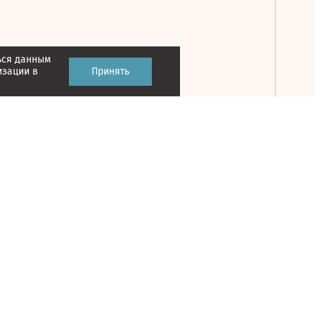
ься данным
Принять
изации в