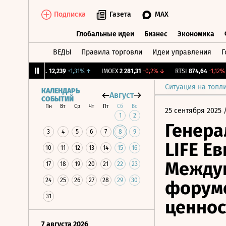
Подписка
Газета
MAX
Глобальные идеи
Бизнес
Экономика
ВЕДЫ
Правила торговли
Идеи управления
Г
Глобальные идеи
Бизнес
Экономик
CNY Бирж.
12,239
+1,31%
↑
IMOEX
2 281,31
-0,2%
↓
RTSI
874,64
-1,12%
↓
Ситуация на топл
КАЛЕНДАРЬ
Август
СОБЫТИЙ
Пн
Вт
Ср
Чт
Пт
Сб
Вс
25 сентября 2025
/
1
2
Генера
3
4
5
6
7
8
9
LIFE Ев
10
11
12
13
14
15
16
Между
17
18
19
20
21
22
23
24
25
26
27
28
29
30
форуме
31
ценнос
7 августа 2026