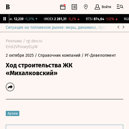
Войти
 Бирж.
12,239
+1,31%
↑
IMOEX
2 281,31
-0,2%
↓
RTSI
874,64
-1,12%
↓
RGBI
Ситуация на топливном рынке: меры, динамика, прогнозы
Выб
Реклама / rg-dev.ru
Erid:2VfnxwyELyW
2 октября 2025
/ Справочник компаний
/ РГ-Девелопмент
Ход строительства ЖК
«Михалковский»
Архив