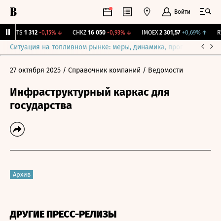
Войти
MGTS
1 312
-0,15%
↓
CHKZ
16 050
-0,93%
↓
IMOEX
2 301,57
+0,69%
↑
RTS
Ситуация на топливном рынке: меры, динамика, прогнозы
Выб
27 октября 2025
/ Справочник компаний
/ Ведомости
Инфраструктурный каркас для
государства
Архив
ДРУГИЕ ПРЕСС-РЕЛИЗЫ